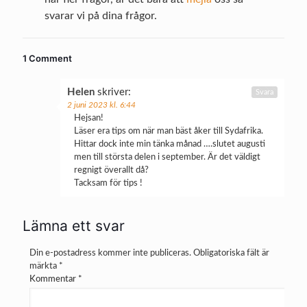
svarar vi på dina frågor.
1 Comment
Helen
skriver:
Svara
2 juni 2023 kl. 6:44
Hejsan!
Läser era tips om när man bäst åker till Sydafrika.
Hittar dock inte min tänka månad ….slutet augusti
men till största delen i september. Är det väldigt
regnigt överallt då?
Tacksam för tips !
Lämna ett svar
Din e-postadress kommer inte publiceras.
Obligatoriska fält är
märkta
*
Kommentar
*