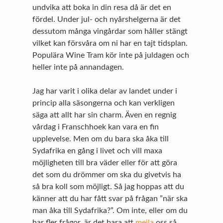
undvika att boka in din resa då är det en
fördel. Under jul- och nyårshelgerna är det
dessutom många vingårdar som håller stängt
vilket kan försvåra om ni har en tajt tidsplan.
Populära Wine Tram kör inte på juldagen och
heller inte på annandagen.
Jag har varit i olika delar av landet under i
princip alla säsongerna och kan verkligen
säga att allt har sin charm. Även en regnig
vårdag i Franschhoek kan vara en fin
upplevelse. Men om du bara ska åka till
Sydafrika en gång i livet och vill maxa
möjligheten till bra väder eller för att göra
det som du drömmer om ska du givetvis ha
så bra koll som möjligt. Så jag hoppas att du
känner att du har fått svar på frågan ”när ska
man åka till Sydafrika?”. Om inte, eller om du
har fler frågor, är det bara att
mejla
oss så