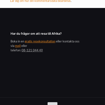
Lär dig om hur din kommentarsdata bearbetas
.
Har du frågor om att resa till Afrika?
Boka in en
gratis resekonsultation
eller kontakta oss
via
mejl
eller
telefon:
08-121 044 49