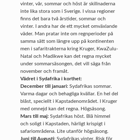
vinter, vår, sommar och höst är skillnaderna
inte lika stora som i Sverige. I vissa regioner
finns det bara två årstider, sommar och
vinter. I andra har de ett mycket omväxlande
väder. Man pratar inte om regnperioder på
samma sätt som längre upp på kontinenten
men i safaritrakterna kring Kruger, KwaZulu-
Natal och Madikwe kan det regna mycket
under sommarsäsongen, det vill säga från
november och framåt.
Vädret i Sydafrika i korthet:
December till januari:
Sydafrikas sommar.
Varma dagar och behagliga kvällar. En hel del
blåst, speciellt i Kapstadenområdet. I Kruger
med omnejd kan det regna. Högsäsong.
Mars till maj:
Sydafrikas höst. Blå himmel
och soligt i Kapstaden, härligt krispigt i
safariområdena. Lite utanför högsäsong.
Juni till Augusti:
Sydafrikas vinter. Risk för