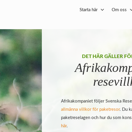
Starta här
Om oss
DET HÄR GÄLLER FÖ
Afrikakomp
resevil
Afrikakompaniet följer Svenska Res
allmänna villkor för paketresor
. Du k
paketreselagen och hur du som kon
här
.