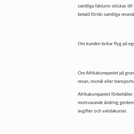
samtliga fakturor skickas til
betald förrän samtliga resenär
Om kunden bokar flyg på egen 
Om Afrikakompaniet på grund 
resan, resmål eller transport
Afrikakompaniet förbehåller si
motsvarande ändring gentemot
avgifter och valutakurser.