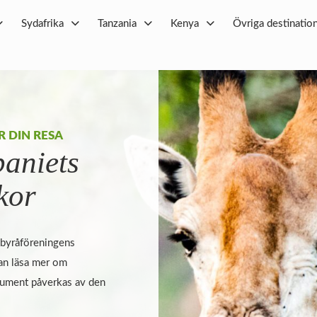
Sydafrika
Tanzania
Kenya
Övriga destinatio
R DIN RESA
aniets
lkor
ebyråföreningens
an läsa mer om
sument påverkas av den