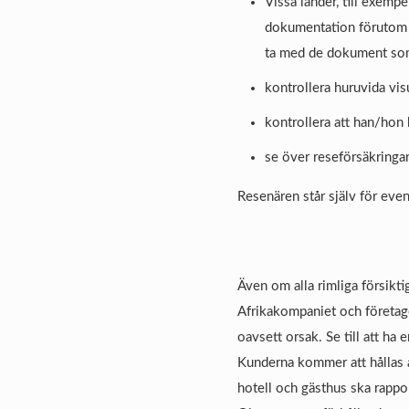
Vissa länder, till exemp
dokumentation förutom pa
ta med de dokument so
kontrollera huruvida vi
kontrollera att han/hon 
se över reseförsäkringa
Resenären står själv för ev
Även om alla rimliga försikti
Afrikakompaniet och företage
oavsett orsak. Se till att ha 
Kunderna kommer att hållas 
hotell och gästhus ska rappor