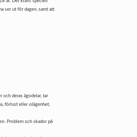
18 år. Det krävs speciell
a ser ut för dagen, samt att
r och deras ägodelar, tar
, förlust eller olägenhet,
sen. Problem och skador på