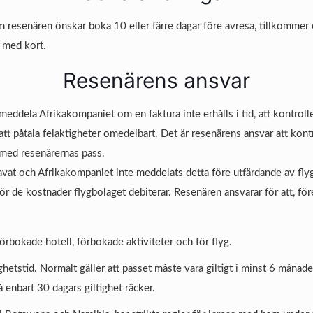
som resenären önskar boka 10 eller färre dagar före avresa, tillkomme
 med kort.
Resenärens ansvar
meddela Afrikakompaniet om en faktura inte erhålls i tid, att kontrolle
att påtala felaktigheter omedelbart. Det är resenärens ansvar att kont
ed resenärernas pass.
vat och Afrikakompaniet inte meddelats detta före utfärdande av flygb
för de kostnader flygbolaget debiterar. Resenären ansvarar för att, för
förbokade hotell, förbokade aktiviteter och för flyg.
ghetstid. Normalt gäller att passet måste vara giltigt i minst 6 månade
då enbart 30 dagars giltighet räcker.