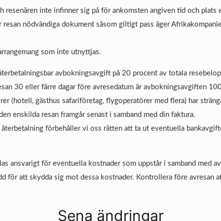
esenären inte infinner sig på för ankomsten angiven tid och plats ell
ör resan nödvändiga dokument såsom giltigt pass äger Afrikakompaniet 
 arrangemang som inte utnyttjas.
återbetalningsbar avbokningsavgift på 20 procent av totala resebelopp
an 30 eller färre dagar före avresedatum är avbokningsavgiften 100 p
rer (hotell, gästhus safariföretag, flygoperatörer med flera) har strän
den enskilda resan framgår senast i samband med din faktura.
terbetalning förbehåller vi oss rätten att ta ut eventuella bankavgif
las ansvarigt för eventuella kostnader som uppstår i samband med av
d för att skydda sig mot dessa kostnader. Kontrollera före avresan at
Sena ändringar