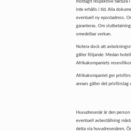
mottagit respektive faktura 
inte erhålls i tid. Alla doku
eventuell ny epostadress. Om
garanteras. Om slutbetalning
omedelbar verkan.
Notera dock att avbokningsreg
gäller följande: Medan hotel
Afrikakompaniets resevillkor
Afrikakompaniet ger prisförsl
annars gäller det prisförslag 
Huvudresenär är den person 
eventuell avbeställning mås
detta via huvudresenären. Ön