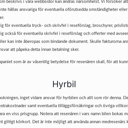
om beskrivs i våra webbsidor kan ändras närsomhelst. Vi försöker at
inte hållas ansvariga för eventuella oförutsedda omständigheter eller
er.
g för eventuella tryck- och skrivfel i reseförslag, broschyrer, prislis
ig också för eventuella skrivfel i reseförslag och offerter med avse
ler kan inte åberopas som bindande dokument. Skulle fakturorna anse
svar att påpeka detta innan betalning sker.
aniet som är av väsentlig betydelse för resenären skall, för att kunn
Hyrbil
okningen, inget vidare ansvar för hyrbilen och allt som rör denna. De
extrakostnader samt eventuella tilläggsförsäkringar och övriga villkor. 
ara en viss prisgrupp. Notera att resenären i vars namn bilen bokas m
t giltigt körkort. Det är inte möjligt att använda annan medresenärs