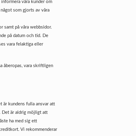
t informera våra kunder om
 något som gjorts av våra
tor samt på våra webbsidor.
ende på datum och tid. De
s vara felaktiga eller
a åberopas, vara skriftligen
t är kundens fulla ansvar att
Det är aldrig möjligt att
åste ha med sig ett
 kreditkort. Vi rekommenderar