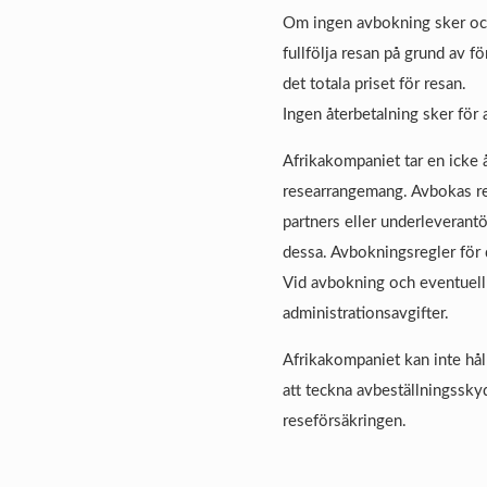
Om ingen avbokning sker och r
fullfölja resan på grund av f
det totala priset för resan.
Ingen återbetalning sker för
Afrikakompaniet tar en icke 
researrangemang. Avbokas res
partners eller underleverantö
dessa. Avbokningsregler för 
Vid avbokning och eventuell å
administrationsavgifter.
Afrikakompaniet kan inte hål
att teckna avbeställningsskyd
reseförsäkringen.