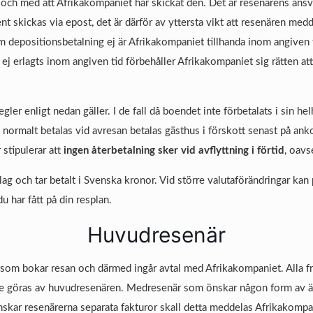
i och med att Afrikakompaniet har skickat den. Det är resenärens ans
ment skickas via epost, det är därför av yttersta vikt att resenären m
 depositionsbetalning ej är Afrikakompaniet tillhanda inom angiven 
 ej erlagts inom angiven tid förbehåller Afrikakompaniet sig rätten a
ler enligt nedan gäller. I de fall då boendet inte förbetalats i sin he
l normalt betalas vid avresan betalas gästhus i förskott senast på an
 stipulerar att
ingen återbetalning sker vid avflyttning i förtid
, oavs
ag och tar betalt i Svenska kronor. Vid större valutaförändringar kan
du har fått på din resplan.
Huvudresenär
som bokar resan och därmed ingår avtal med Afrikakompaniet. Alla fr
te göras av huvudresenären. Medresenär som önskar någon form av ä
skar resenärerna separata fakturor skall detta meddelas Afrikakompan