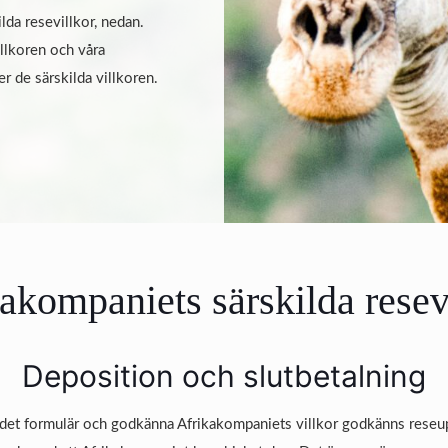
lda resevillkor, nedan.
llkoren och våra
er de särskilda villkoren.
akompaniets särskilda resev
Deposition och slutbetalning
i det formulär och godkänna Afrikakompaniets villkor godkänns rese