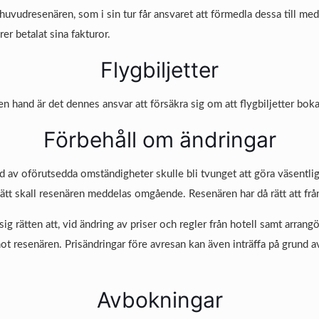
l huvudresenären, som i sin tur får ansvaret att förmedla dessa till m
er betalat sina fakturor.
Flygbiljetter
hand är det dennes ansvar att försäkra sig om att flygbiljetter bokas 
Förbehåll om ändringar
av oförutsedda omständigheter skulle bli tvunget att göra väsentlig
sätt skall resenären meddelas omgående. Resenären har då rätt att frå
g rätten att, vid ändring av priser och regler från hotell samt arrangö
 resenären. Prisändringar före avresan kan även inträffa på grund a
Avbokningar