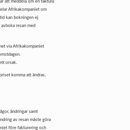
var att meddela om en faktura
eddelar Afrikakompaniet om
tid kan bokningen ej
tt avboka resan med
lhet via Afrikakompaniet
komstdagen.
ett orsak.
 priset komma att ändras,
ågor, ändringar samt
ndring av resan måste göra
iet före fakturering och