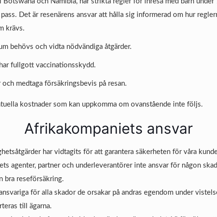
el Botswana och Namibia, har strikta regler för inresa med barn under 
ss. Det är resenärens ansvar att hålla sig informerad om hur reglern
m krävs.
sum behövs och vidta nödvändiga åtgärder.
har fullgott vaccinationsskydd.
r och medtaga försäkringsbevis på resan.
entuella kostnader som kan uppkomma om ovanstående inte följs.
Afrikakompaniets ansvar
ghetsåtgärder har vidtagits för att garantera säkerheten för våra kunde
ts agenter, partner och underleverantörer inte ansvar för någon skada
en bra reseförsäkring.
ansvariga för alla skador de orsakar på andras egendom under vistel
teras till ägarna.