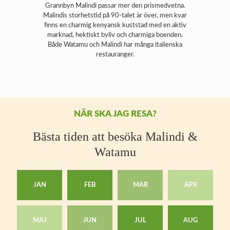
Grannbyn Malindi passar mer den prismedvetna.
Malindis storhetstid på 90-talet är över, men kvar
finns en charmig kenyansk kuststad med en aktiv
marknad, hektiskt byliv och charmiga boenden.
Både Watamu och Malindi har många italienska
restauranger.
NÄR SKA JAG RESA?
Bästa tiden att besöka Malindi &
Watamu
JAN
FEB
MAR
APR
MAJ
JUN
JUL
AUG