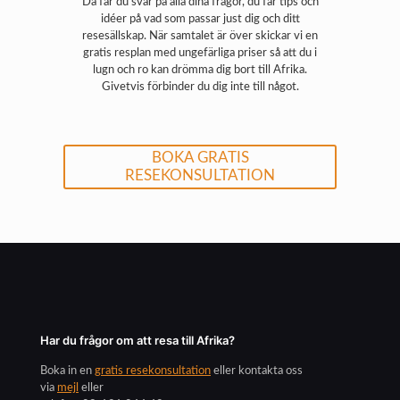
Då får du svar på alla dina frågor, du får tips och
idéer på vad som passar just dig och ditt
resesällskap. När samtalet är över skickar vi en
gratis resplan med ungefärliga priser så att du i
lugn och ro kan drömma dig bort till Afrika.
Givetvis förbinder du dig inte till något.
BOKA GRATIS
RESEKONSULTATION
Har du frågor om att resa till Afrika?
Boka in en
gratis resekonsultation
eller kontakta oss
via
mejl
eller