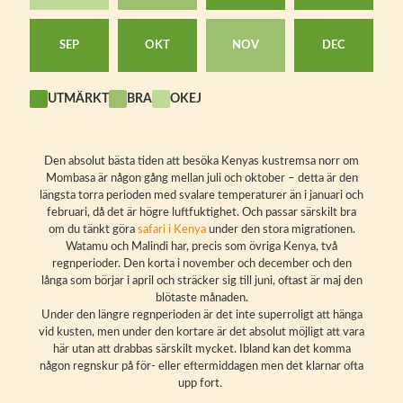
SEP
OKT
NOV
DEC
UTMÄRKT
BRA
OKEJ
Den absolut bästa tiden att besöka Kenyas kustremsa norr om
Mombasa är någon gång mellan juli och oktober – detta är den
längsta torra perioden med svalare temperaturer än i januari och
februari, då det är högre luftfuktighet. Och passar särskilt bra
om du tänkt göra
safari i Kenya
under den stora migrationen.
Watamu och Malindi har, precis som övriga Kenya, två
regnperioder. Den korta i november och december och den
långa som börjar i april och sträcker sig till juni, oftast är maj den
blötaste månaden.
Under den längre regnperioden är det inte superroligt att hänga
vid kusten, men under den kortare är det absolut möjligt att vara
här utan att drabbas särskilt mycket. Ibland kan det komma
någon regnskur på för- eller eftermiddagen men det klarnar ofta
upp fort.