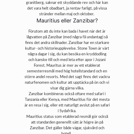
granitberg, saknar ett skyddande rev och här kan
det vara helt obadbart, ja rentav farligt, på vissa
stränder mellan maj och oktober.
Mauritius eller Zanzibar?
Förutom att du inte kan bada i havet när det är
lågvatten på Zanzibar (med några få undantag) så
finns det andra skillnader. Zanzibar har en starkare
kultur- och historieupplevelse. Stone Town är värt
några dagar i sig, du kan besöka en kryddodling
och kanske till och med leta efter apor i Jozani
Forest. Mauritus är mer av ett etablerat
semesterresmål med hög hotellstandard och en
större andel resorts. Med det sagt finns det vackra
naturfenomen och kultur att upptäcka på ön och vi
visar dig gärna vilka.
Zanzibar kombineras också oftare med safari i
Tanzania eller Kenya, med Mauritius för det mesta
är en resa i sig, eller ett naturligt avslut på en safari
i Sydafrika.
Mauritius status som etablerad resmål gör också
att standarden generellt sätt är högre än på
Zanzibar. Det gäller både vägar, sjukvård och
hotell.