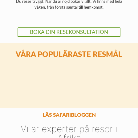
Du reser tryggt. När du är nöjd bokar vi allt. Vi finns med hela
vägen, från första samtal till hemkomst.
BOKA DIN RESEKONSULTATION
Sydafrika
Tanzania
VÅRA POPULÄRASTE RESMÅL
Kenya
Madagaskar
Namibia
Victoriafallen
LÄS SAFARIBLOGGEN
Vi är experter på resor i
Afrika