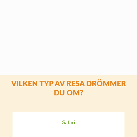
fylld av minnesvärda ögonblick. Det blev bättre
än vi trodde var möjligt. Om du planerar en resa
till Afrika och vill ha någon som verkligen kan
området och som bryr sig om att du ska få ut det
mesta av din upplevelse då rekommenderar vi
Tina på Afrikakompaniet med största värme.
Lars med familij
50-ÅRSRESA I SYDAFRIKA
VILKEN TYP AV RESA DRÖMMER
DU OM?
Safari