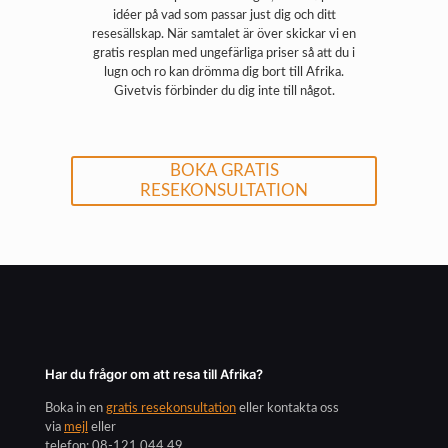
idéer på vad som passar just dig och ditt
resesällskap. När samtalet är över skickar vi en
gratis resplan med ungefärliga priser så att du i
lugn och ro kan drömma dig bort till Afrika.
Givetvis förbinder du dig inte till något.
BOKA GRATIS
RESEKONSULTATION
Har du frågor om att resa till Afrika?
Boka in en
gratis resekonsultation
eller kontakta oss
via
mejl
eller
telefon:
08-121 044 49