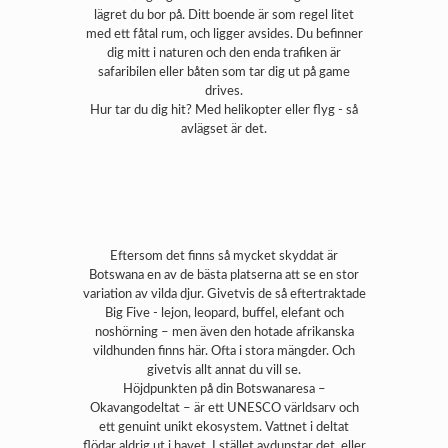
lägret du bor på. Ditt boende är som regel litet
med ett fåtal rum, och ligger avsides. Du befinner
dig mitt i naturen och den enda trafiken är
safaribilen eller båten som tar dig ut på game
drives.
Hur tar du dig hit? Med helikopter eller flyg - så
avlägset är det.
Eftersom det finns så mycket skyddat är
Botswana en av de bästa platserna att se en stor
variation av vilda djur. Givetvis de så eftertraktade
Big Five - lejon, leopard, buffel, elefant och
noshörning – men även den hotade afrikanska
vildhunden finns här. Ofta i stora mängder. Och
givetvis allt annat du vill se.
Höjdpunkten på din Botswanaresa –
Okavangodeltat – är ett UNESCO världsarv och
ett genuint unikt ekosystem. Vattnet i deltat
flödar aldrig ut i havet. I stället avdunstar det, eller