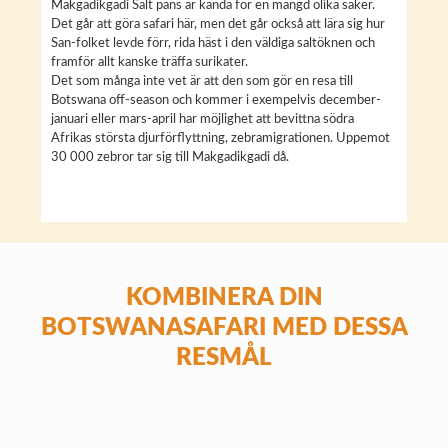
Makgadikgadi Salt pans är kända för en mängd olika saker.
Det går att göra safari här, men det går också att lära sig hur
San-folket levde förr, rida häst i den väldiga saltöknen och
framför allt kanske träffa surikater.
Det som många inte vet är att den som gör en resa till
Botswana off-season och kommer i exempelvis december-
januari eller mars-april har möjlighet att bevittna södra
Afrikas största djurförflyttning, zebramigrationen. Uppemot
30 000 zebror tar sig till Makgadikgadi då.
KOMBINERA DIN
BOTSWANASAFARI MED DESSA
Namibia
RESMÅL
Victoriafallen
Mauritius