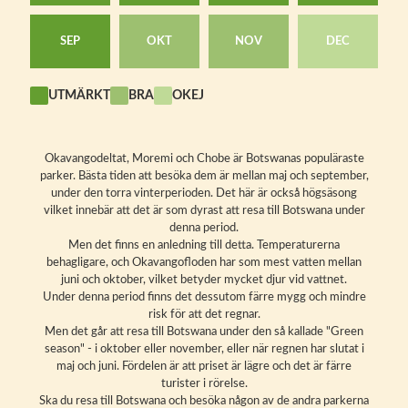
SEP
OKT
NOV
DEC
UTMÄRKT
BRA
OKEJ
Okavangodeltat, Moremi och Chobe är Botswanas populäraste
parker. Bästa tiden att besöka dem är mellan maj och september,
under den torra vinterperioden. Det här är också högsäsong
vilket innebär att det är som dyrast att resa till Botswana under
denna period.
Men det finns en anledning till detta. Temperaturerna
behagligare, och Okavangofloden har som mest vatten mellan
juni och oktober, vilket betyder mycket djur vid vattnet.
Under denna period finns det dessutom färre mygg och mindre
risk för att det regnar.
Men det går att resa till Botswana under den så kallade "Green
season" - i oktober eller november, eller när regnen har slutat i
maj och juni. Fördelen är att priset är lägre och det är färre
turister i rörelse.
Ska du resa till Botswana och besöka någon av de andra parkerna