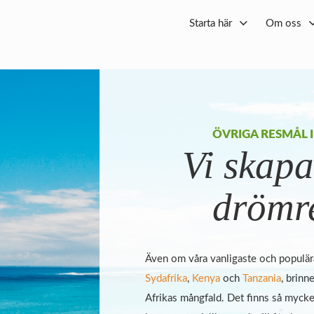
Starta här
Om oss
ÖVRIGA RESMÅL I
Vi skapa
drömr
Även om våra vanligaste och populära
Sydafrika
,
Kenya
och
Tanzania
, brinn
Afrikas mångfald. Det finns så mycke