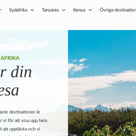
Sydafrika
Tanzania
Kenya
Övriga destinatio
 AFRIKA
r din
esa
ste destinationer är
er vi för att visa upp hela
t att upptäcka och vi