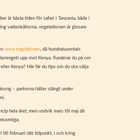
er är bästa tiden för safari i Tanzania, både i
ing vattenkällorna, vegetationen är glesare
den
stora migrationen
, då hundratusentals
 Serengeti upp mot Kenya. Funderar du på om
 eller Kenya? Här får du tips om du ska välja
säsong – parkerna håller stängt under
ni.
ncip hela året, men undvik mars till maj då
amkomliga.
 till februari rätt tidpunkt, i och kring