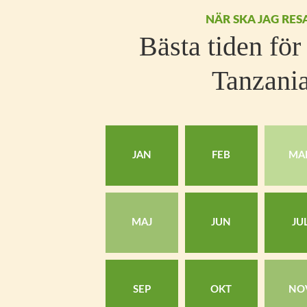
NÄR SKA JAG RES
Bästa tiden för 
Tanzani
JAN
FEB
MA
MAJ
JUN
JU
SEP
OKT
NO