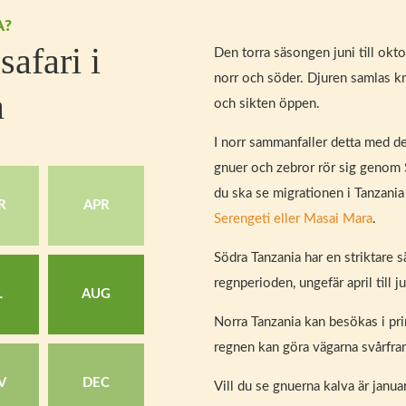
A?
safari i
Den torra säsongen juni till oktob
norr och söder. Djuren samlas kr
a
och sikten öppen.
I norr sammanfaller detta med 
gnuer och zebror rör sig genom
du ska se migrationen i Tanzania
R
APR
Serengeti eller Masai Mara
.
Södra Tanzania har en striktare 
regnperioden, ungefär april till ju
L
AUG
Norra Tanzania kan besökas i pri
regnen kan göra vägarna svårfr
V
DEC
Vill du se gnuerna kalva är januari