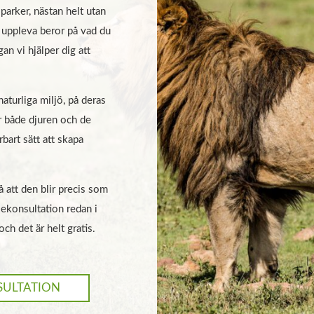
parker, nästan helt utan
a uppleva beror på vad du
gan vi hjälper dig att
aturliga miljö, på deras
r både djuren och de
rbart sätt att skapa
å att den blir precis som
sekonsultation redan i
och det är helt gratis.
SULTATION