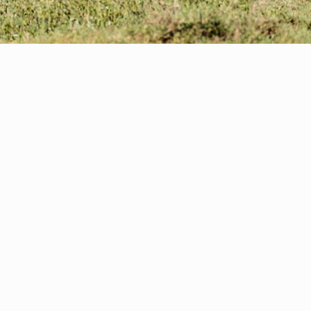
"
 hängde ihop). Därefter själva
tälla).Rekommenderar ert sätt bland
ål.