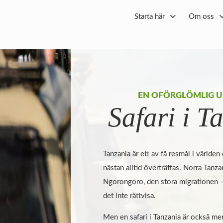
Starta här
Om oss
EN OFÖRGLÖMLIG U
Safari i T
Tanzania är ett av få resmål i världen
nästan alltid överträffas. Norra Tanz
Ngorongoro, den stora migrationen – 
det inte rättvisa.
Men en safari i Tanzania är också mer