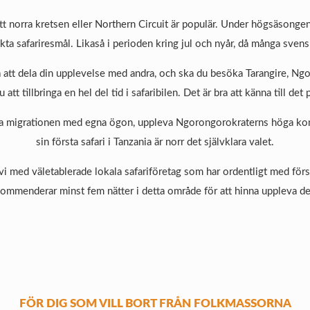
att norra kretsen eller Northern Circuit är populär. Under högsäsongen 
ta safariresmål. Likaså i perioden kring jul och nyår, då många svenska
 att dela din upplevelse med andra, och ska du besöka Tarangire, Ng
tt tillbringa en hel del tid i safaribilen. Det är bra att känna till det
ra migrationen med egna ögon, uppleva Ngorongorokraterns höga konc
sin första safari i Tanzania är norr det självklara valet.
vi med väletablerade lokala safariföretag som har ordentligt med förs
ekommenderar minst fem nätter i detta område för att hinna uppleva det
FÖR DIG SOM VILL BORT FRÅN FOLKMASSORNA