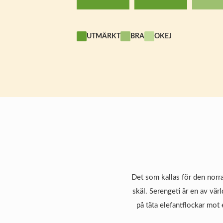
UTMÄRKT
BRA
OKEJ
Det som kallas för den norra
skäl. Serengeti är en av vär
på täta elefantflockar mot 