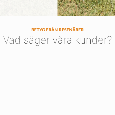
BETYG FRÅN RESENÄRER
Vad säger våra kunder?
"Det bästa med resan? Helheten
med video (boende, planering, flyg, allt var bra sammansatt och
e nästan allt vi bett om (vi förstår naturen, inget går att bes
 att göra en sån här resa att låta er planera utifrån våra önskem