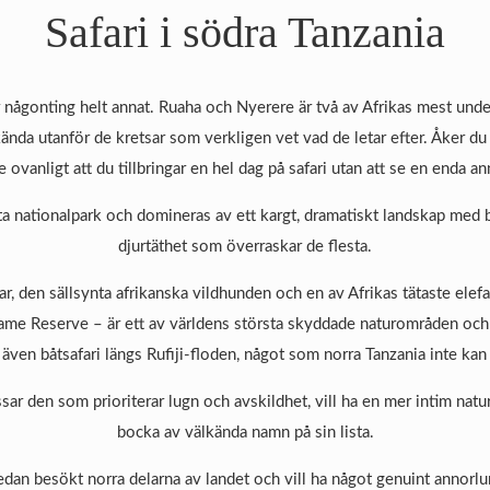
Safari i södra Tanzania
är någonting helt annat. Ruaha och Nyerere är två av Afrikas mest und
ända utanför de kretsar som verkligen vet vad de letar efter. Åker du p
e ovanligt att du tillbringar en hel dag på safari utan att se en enda an
ta nationalpark och domineras av ett kargt, dramatiskt landskap med 
djurtäthet som överraskar de flesta.
ar, den sällsynta afrikanska vildhunden och en av Afrikas tätaste ele
ame Reserve – är ett av världens största skyddade naturområden och e
i även båtsafari längs Rufiji-floden, något som norra Tanzania inte kan
ssar den som prioriterar lugn och avskildhet, vill ha en mer intim na
bocka av välkända namn på sin lista.
an besökt norra delarna av landet och vill ha något genuint annorlun