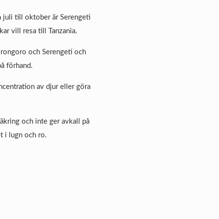
juli till oktober är Serengeti
r vill resa till Tanzania.
orongoro och Serengeti och
 på förhand.
entration av djur eller göra
äkring och inte ger avkall på
 i lugn och ro.