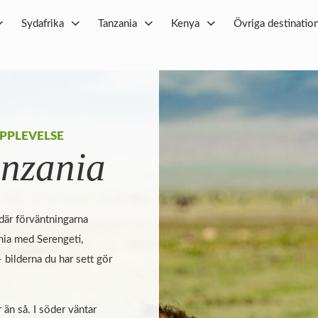
Sydafrika
Tanzania
Kenya
Övriga destinatio
PPLEVELSE
anzania
 där förväntningarna
ania med Serengeti,
bilderna du har sett gör
 än så. I söder väntar