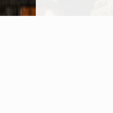
Från första samtalet till förslag 
upplevelsen, mycket bra, vi fick s
nära och kära, det var ett bra sätt