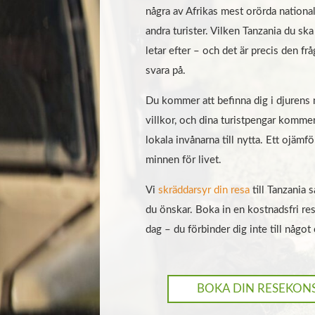
några av Afrikas mest orörda national
andra turister. Vilken Tanzania du sk
letar efter – och det är precis den frå
svara på.
Du kommer att befinna dig i djurens n
villkor, och dina turistpengar komme
lokala invånarna till nytta. Ett ojämfö
minnen för livet.
Vi
skräddarsyr din resa
till Tanzania s
du önskar. Boka in en kostnadsfri re
dag – du förbinder dig inte till något 
BOKA DIN RESEKON