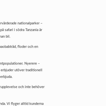
ervärderade nationalparker –
å safari i södra Tanzania är
nan bil.
baobabträd, floder och en
fantpopulationer. Nyerere –
rbjuder utöver traditionell
 erbjuda.
turupplevelse och inte behöver
da. Vi flyger alltid kunderna