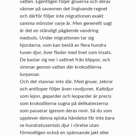
vatten. Egentligen följer gnuerna och deras
vänner på savannen det livgivande regnet
och därför följer inte migrationen exakt
samma mönster varje år. Men generellt sagt
är det en ständigt pågående vandring
medsols. Under migrationen tar sig
hjordarna, som kan bestå av flera hundra
tusen djur, över floder med livet som insats.
De kastar sig ner i vattnet från klippor, och
simmar genom vatten där krokodilerna
lurpassar.
Och det stannar inte där. Med gnuer, zebror
och antiloper följer även rovdjuren. Kattdjur
som lejon, geparder och leoparder är precis
som krokodilerna sugna på delikatesserna
som passerar igenom deras revir. Så du som
upplever denna episka händelse får inte bara
se hundratusentals djur i rörelse utan
förmodligen också en spännande jakt eller