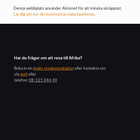
Denna webbplats använder Akismet för att minska skräppost.
Lär dig om hur din kommentarsdata bearbetas
.
Har du frågor om att resa till Afrika?
Boka in en
gratis resekonsultation
eller kontakta oss
via
mejl
eller
telefon:
08-121 044 49