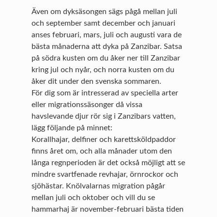
Även om dyksäsongen sägs pågå mellan juli
och september samt december och januari
anses februari, mars, juli och augusti vara de
bästa månaderna att dyka på Zanzibar. Satsa
på södra kusten om du åker ner till Zanzibar
kring jul och nyår, och norra kusten om du
åker dit under den svenska sommaren.
För dig som är intresserad av speciella arter
eller migrationssäsonger då vissa
havslevande djur rör sig i Zanzibars vatten,
lägg följande på minnet:
Korallhajar, delfiner och karettsköldpaddor
finns året om, och alla månader utom den
långa regnperioden är det också möjligt att se
mindre svartfenade revhajar, örnrockor och
sjöhästar. Knölvalarnas migration pågår
mellan juli och oktober och vill du se
hammarhaj är november-februari bästa tiden