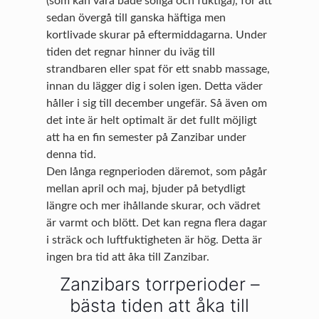
(som kan vara både soliga och fuktiga), för att
sedan övergå till ganska häftiga men
kortlivade skurar på eftermiddagarna. Under
tiden det regnar hinner du iväg till
strandbaren eller spat för ett snabb massage,
innan du lägger dig i solen igen. Detta väder
håller i sig till december ungefär. Så även om
det inte är helt optimalt är det fullt möjligt
att ha en fin semester på Zanzibar under
denna tid.
Den långa regnperioden däremot, som pågår
mellan april och maj, bjuder på betydligt
längre och mer ihållande skurar, och vädret
är varmt och blött. Det kan regna flera dagar
i sträck och luftfuktigheten är hög. Detta är
ingen bra tid att åka till Zanzibar.
Zanzibars torrperioder –
bästa tiden att åka till