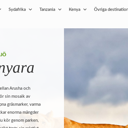
Sydafrika
Tanzania
Kenya
Övriga destinatio
SJÖ
nyara
ellan Arusha och
ör sin mosaik av
ppna gräsmarker, varma
ockar enorma mängder
 du kör genom parken,