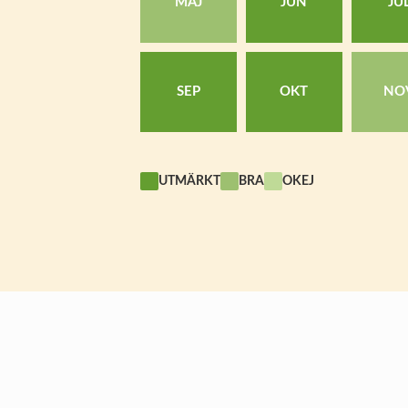
MAJ
JUN
JU
SEP
OKT
NO
UTMÄRKT
BRA
OKEJ