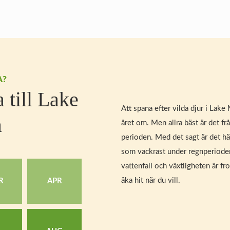
A?
a till Lake
Att spana efter vilda djur i Lak
a
året om. Men allra bäst är det frå
perioden. Med det sagt är det hä
som vackrast under regnperioden
vattenfall och växtligheten är f
åka hit när du vill.
R
APR