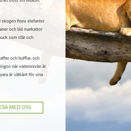
ikt trots sin relativt
. I skogen finns elefanter
bianer och blå markattor
hbuck som står och
affer och bufflar, och
mingos när vattennivån är
ara är välkänt för sina
ESA MED OSS