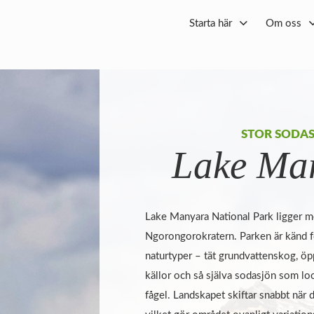
Starta här
Om oss
STOR SODA
Lake Ma
Lake Manyara National Park ligger m
Ngorongorokratern. Parken är känd f
naturtyper – tät grundvatten­skog, ö
källor och så själva sodasjön som l
fågel. Landskapet skiftar snabbt när