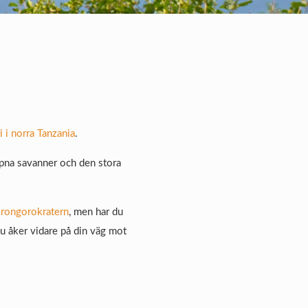
i i norra Tanzania
.
ppna savanner och den stora
rongorokratern
, men har du
u åker vidare på din väg mot