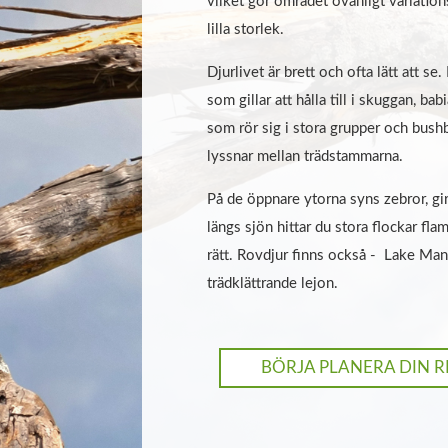
vilket gör området ovanligt variationsr
lilla storlek.
Djurlivet är brett och ofta lätt att se
som gillar att hålla till i skuggan, ba
som rör sig i stora grupper och bus
lyssnar mellan trädstammarna.
På de öppnare ytorna syns zebror, gir
längs sjön hittar du stora flockar fla
rätt. Rovdjur finns också - Lake Many
trädklättrande lejon.
BÖRJA PLANERA DIN R