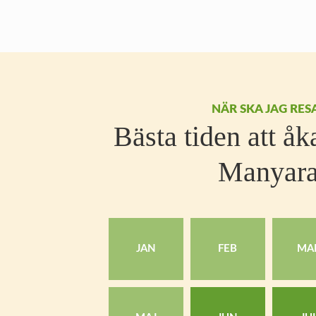
NÄR SKA JAG RES
Bästa tiden att åk
Manyar
JAN
FEB
MA