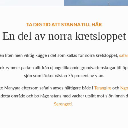
TA DIG TID ATT STANNA TILL HÄR
En del av norra kretsloppet
n liten men viktig kugge i det som kallas för norra kretsloppet,
safar
rlek rymmer parken allt från djungelliknande grundvattenskogar till ö
sjön som täcker nästan 75 procent av ytan.
ke Manyara eftersom safarin anses häftigare både i
Tarangire
och
Ngo
öka detta område och bo någonstans med vacker utsikt mot sjön innan d
Serengeti
.