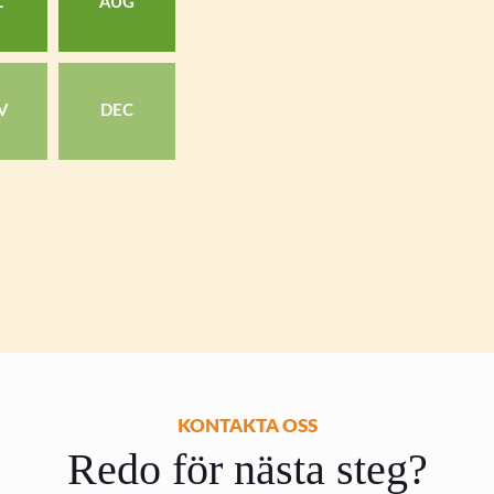
L
AUG
V
DEC
KONTAKTA OSS
Redo för nästa steg?