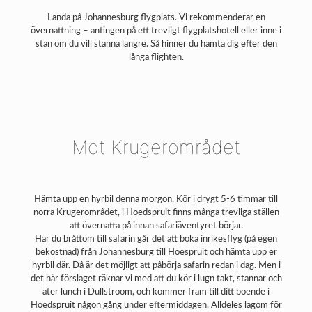
Landa på Johannesburg flygplats. Vi rekommenderar en
övernattning – antingen på ett trevligt flygplatshotell eller inne i
stan om du vill stanna längre. Så hinner du hämta dig efter den
långa flighten.
Mot Krugerområdet
Hämta upp en hyrbil denna morgon. Kör i drygt 5-6 timmar till
norra Krugerområdet, i Hoedspruit finns många trevliga ställen
att övernatta på innan safariäventyret börjar.
Har du bråttom till safarin går det att boka inrikesflyg (på egen
bekostnad) från Johannesburg till Hoespruit och hämta upp er
hyrbil där. Då är det möjligt att påbörja safarin redan i dag. Men i
det här förslaget räknar vi med att du kör i lugn takt, stannar och
äter lunch i Dullstroom, och kommer fram till ditt boende i
Hoedspruit någon gång under eftermiddagen. Alldeles lagom för