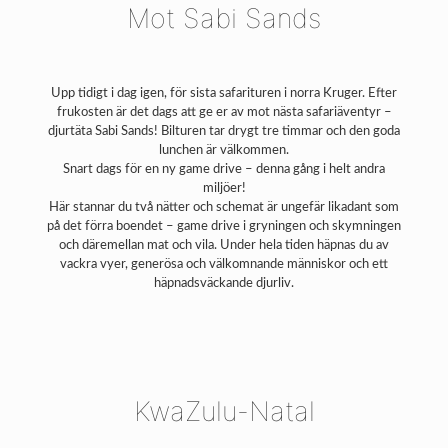
Mot Sabi Sands
Upp tidigt i dag igen, för sista safarituren i norra Kruger. Efter
frukosten är det dags att ge er av mot nästa safariäventyr –
djurtäta Sabi Sands! Bilturen tar drygt tre timmar och den goda
lunchen är välkommen.
Snart dags för en ny game drive – denna gång i helt andra
miljöer!
Här stannar du två nätter och schemat är ungefär likadant som
på det förra boendet – game drive i gryningen och skymningen
och däremellan mat och vila. Under hela tiden häpnas du av
vackra vyer, generösa och välkomnande människor och ett
häpnadsväckande djurliv.
KwaZulu-Natal