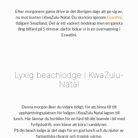
Efter morgonens game drive är det återigen dags att ge sig av,
nu mot kusten i KwaZulu-Natal. Du ska köra igenom
Eswatini
,
tidigare Swaziland. Det är ett vackert landskap men en ganska
lång bilfärd på 5 timmar, därför bokar vi in en övernattning i
Eswatini.
Lyxig beachlodge i KwaZulu-
Natal
Denna morgon åker du vidare tidigt, för att hinna till till
upphämtningsplatsen för lodgen i KwaZulu Natal lagom till
lunch. Här lämnar du hyrbilen för en färd till ditt boende i bil med
fyrhjulsdrift, som klarar att köra i sanddyner.
På din beach lodge är det dags för en god lunch och du njuter av
fantastiska råvaror och tropisk värme.