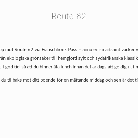
Route 62
mot Route 62 via Franschhoek Pass – ännu en smärtsamt vacker väg. 
från ekologiska grönsaker till hemgjord sylt och sydafrikanska klassik
 god tid, så att du hinner äta lunch innan det är dags att ge dig ut i n
r du tillbaks mot ditt boende för en mättande middag och sen är det t