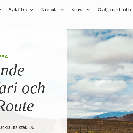
Sydafrika
Tanzania
Kenya
Övriga destinatio
ESA
ande
fari och
Route
vackra utsikter. Du