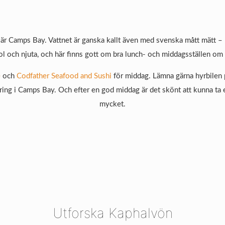
 är Camps Bay. Vattnet är ganska kallt även med svenska mått mätt 
tol och njuta, och här finns gott om bra lunch- och middagsställen om d
e
och
Codfather Seafood and Sushi
för middag. Lämna gärna hyrbilen 
ering i Camps Bay. Och efter en god middag är det skönt att kunna ta en
mycket.
Utforska Kaphalvön