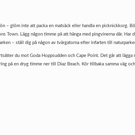
lvön – glöm inte att packa en matsäck eller handla en picknickkorg. B
ns Town. Lägg någon timme på att hänga med pingvinerna där. Har du
arken – ställ dig på någon av tvärgatorna efter infarten till naturparke
ortsätter du mot Goda Hoppsudden och Cape Point. Det går att lägga r
ring på en dryg timme ner till Diaz Beach. Kör tillbaka samma väg och 