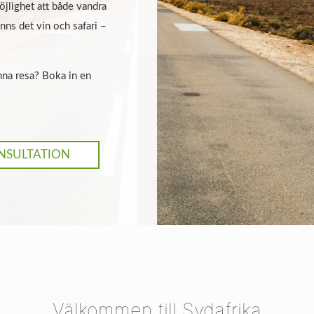
öjlighet att både vandra
nns det vin och safari –
nna resa? Boka in en
NSULTATION
Välkommen till Sydafrika