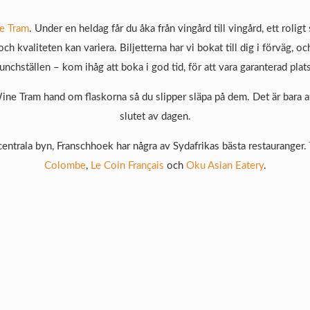
e Tram
. Under en heldag får du åka från vingård till vingård, ett roligt
h kvaliteten kan variera. Biljetterna har vi bokat till dig i förväg, o
lunchställen – kom ihåg att boka i god tid, för att vara garanterad plats
ne Tram hand om flaskorna så du slipper släpa på dem. Det är bara att
slutet av dagen.
centrala byn, Franschhoek har några av Sydafrikas bästa restaurange
Colombe
,
Le Coin Français
och
Oku Asian Eatery
.