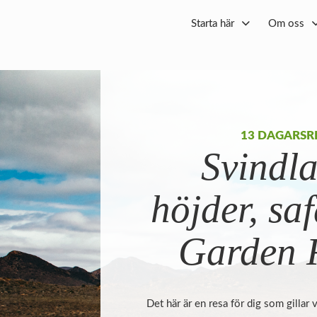
Starta här
Om oss
13 DAGARSR
Svindl
höjder, sa
Garden 
Det här är en resa för dig som gillar 