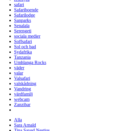
safari
Safariboende
Safarilodge
Sanparks
Senalala
Serengeti
sociala medier
Soffsafari
Sol och bad
Sydafrika
Tanzania
Umhlanga Rocks
väder
valar
Valsafari
valskådning
Vandring
värdfamilj
webcam
Zanzibar
Alla
Sara Arnald
Tina Sayed Nestius