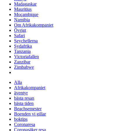
Madagaskar
Mauritius
Moçambique
Namibia
Om Afrikakompaniet
Övrigt
Safari
Seychellerna
Sydafrika
Tanzania
Victoriafallen
Zanzibar
Zimbabwe
Alla
Afrikakompaniet
äventyr
bästa resan
bästa tiden
Beachsemester
Boenden vi gillar
boktips
Coronaresa
Coronasäker resa