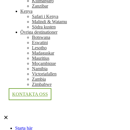
Kilimanjaro
Zanzibar
Kenya
Safari i Kenya
Malindi & Watamu
Södra kusten
Övriga destinationer
Botswana
Eswatini
Lesotho
Madagaskar
Mauritius
Moçambique
Namibia
Victoriafallen
Zambia
Zimbabwe
KONTAKTA OSS
✕
Starta här