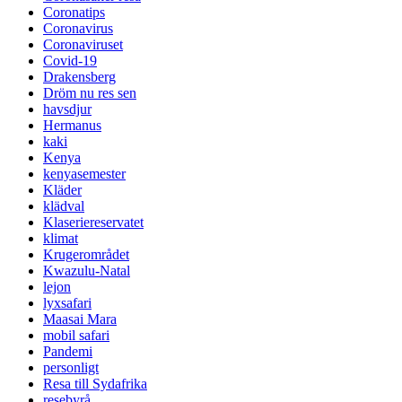
Coronatips
Coronavirus
Coronaviruset
Covid-19
Drakensberg
Dröm nu res sen
havsdjur
Hermanus
kaki
Kenya
kenyasemester
Kläder
klädval
Klaseriereservatet
klimat
Krugerområdet
Kwazulu-Natal
lejon
lyxsafari
Maasai Mara
mobil safari
Pandemi
personligt
Resa till Sydafrika
resebyrå