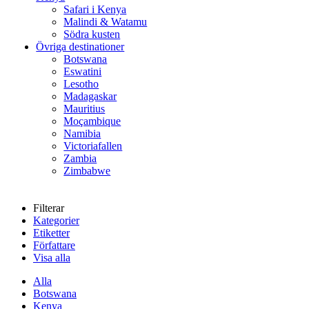
Safari i Kenya
Malindi & Watamu
Södra kusten
Övriga destinationer
Botswana
Eswatini
Lesotho
Madagaskar
Mauritius
Moçambique
Namibia
Victoriafallen
Zambia
Zimbabwe
Filterar
Kategorier
Etiketter
Författare
Visa alla
Alla
Botswana
Kenya