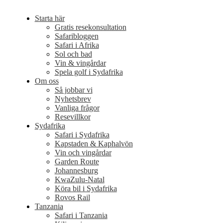
Starta här
Gratis resekonsultation
Safaribloggen
Safari i Afrika
Sol och bad
Vin & vingårdar
Spela golf i Sydafrika
Om oss
Så jobbar vi
Nyhetsbrev
Vanliga frågor
Resevillkor
Sydafrika
Safari i Sydafrika
Kapstaden & Kaphalvön
Vin och vingårdar
Garden Route
Johannesburg
KwaZulu-Natal
Köra bil i Sydafrika
Rovos Rail
Tanzania
Safari i Tanzania