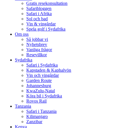
Gratis resekonsultation
Safaribloggen
Safari i Afrika
Sol och bad
Vin & vingårdar
Spela golf i Sydafrika
Om oss
Så jobbar vi
Nyhetsbrev
Vanliga frågor
Resevillkor
Sydafrika
Safari i Sydafrika
Kapstaden & Kaphalvön
Vin och vingårdar
Garden Route
Johannesburg
KwaZulu-Natal
Köra bil i Sydafrika
Rovos Rail
Tanzania
Safari i Tanzania
Kilimanjaro
Zanzibar
Kenya