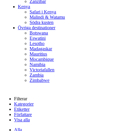
Zanzibar
Kenya
Safari i Kenya
Malindi & Watamu
Södra kusten
Övriga destinationer
Botswana
Eswatini
Lesotho
Madagaskar
Mauritius
Moçambique
Namibia
Victoriafallen
Zambia
Zimbabwe
Filterar
Kategorier
Etiketter
Författare
Visa alla
Alla