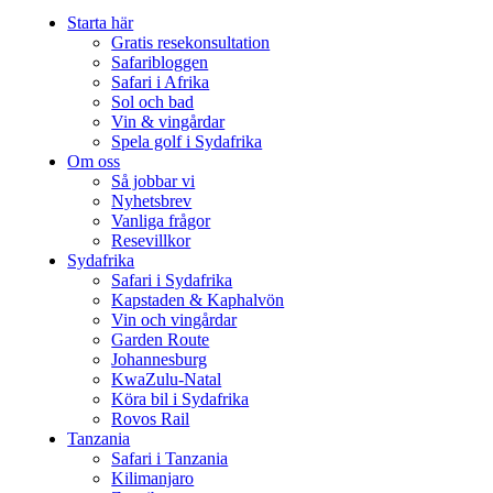
Starta här
Gratis resekonsultation
Safaribloggen
Safari i Afrika
Sol och bad
Vin & vingårdar
Spela golf i Sydafrika
Om oss
Så jobbar vi
Nyhetsbrev
Vanliga frågor
Resevillkor
Sydafrika
Safari i Sydafrika
Kapstaden & Kaphalvön
Vin och vingårdar
Garden Route
Johannesburg
KwaZulu-Natal
Köra bil i Sydafrika
Rovos Rail
Tanzania
Safari i Tanzania
Kilimanjaro