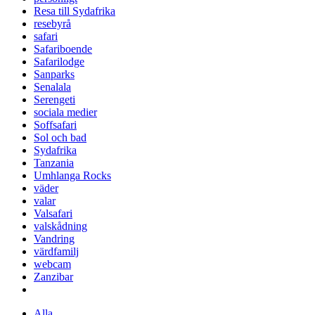
Resa till Sydafrika
resebyrå
safari
Safariboende
Safarilodge
Sanparks
Senalala
Serengeti
sociala medier
Soffsafari
Sol och bad
Sydafrika
Tanzania
Umhlanga Rocks
väder
valar
Valsafari
valskådning
Vandring
värdfamilj
webcam
Zanzibar
Alla