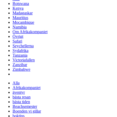
Botswana
Kenya
Madagaskar
Mauritius
Moçambique
Namibia
Om Afrikakompaniet
Övrigt
Safari
Seychellerna
Sydafrika
Tanzania
Victoriafallen
Zanzibar
Zimbabwe
Alla
Afrikakompaniet
äventyr
bästa resan
bästa tiden
Beachsemester
Boenden vi gillar
boktips