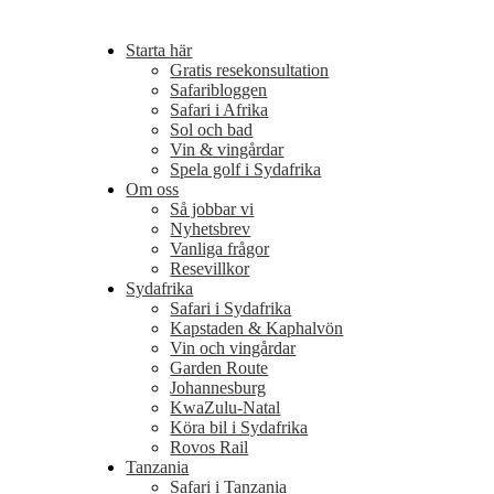
Starta här
Gratis resekonsultation
Safaribloggen
Safari i Afrika
Sol och bad
Vin & vingårdar
Spela golf i Sydafrika
Om oss
Så jobbar vi
Nyhetsbrev
Vanliga frågor
Resevillkor
Sydafrika
Safari i Sydafrika
Kapstaden & Kaphalvön
Vin och vingårdar
Garden Route
Johannesburg
KwaZulu-Natal
Köra bil i Sydafrika
Rovos Rail
Tanzania
Safari i Tanzania