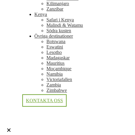
Kilimanjaro
Zanzibar
Kenya
Safari i Kenya
Malindi & Watamu
Södra kusten
Övriga destinationer
Botswana
Eswatini
Lesotho
Madagaskar
Mauritius
Moçambique
Namibia
Victoriafallen
Zambia
Zimbabwe
KONTAKTA OSS
✕