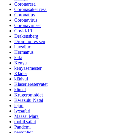
Coronaresa
Coronasäker resa
Coronatips
Coronavirus
Coronaviruset
Covid-19
Drakensberg
Dröm nu res sen
havsdjur
Hermanus
kaki
Kenya
kenyasemester
Kläder
klädval
Klaseriereservatet
klimat
Krugerområdet
Kwazulu-Natal
lejon
lyxsafari
Maasai Mara
mobil safari
Pandemi
personligt