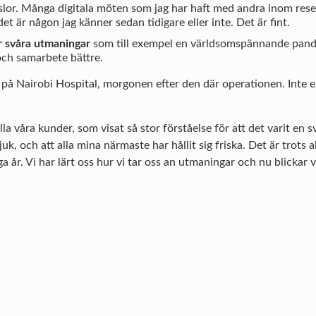
nslor. Många digitala möten som jag har haft med andra inom res
t är någon jag känner sedan tidigare eller inte. Det är fint.
r svåra utmaningar
som till exempel en världsomspännande pandem
ch samarbete bättre.
e på Nairobi Hospital, morgonen efter den där operationen. Inte 
lla våra kunder, som visat så stor förståelse för att det varit en s
sjuk, och att alla mina närmaste har hållit sig friska. Det är trots
a år. Vi har lärt oss hur vi tar oss an utmaningar och nu blickar