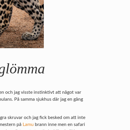
l glömma
n och jag visste instinktivt att något var
 ambulans. På samma sjukhus där jag en gång
ra skruvar och jag fick besked om att inte
emestern på
Lamu
brann inne men en safari