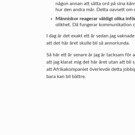
någon annan att sätta ord på sina kä
hur den andra mår. Detta oavsett om de
Människor reagerar väldigt olika infö
olikhet. Då fungerar kommunikation o
I dag är det exakt ett år sedan jag vaknad
att det här året skulle bli så annorlunda.
Så här ett år senare är jag är tacksam för a
att jag klarat mig det här året utan att bli 
att Afrikakompaniet överlevde detta jobbig
bara kan bli bättre.