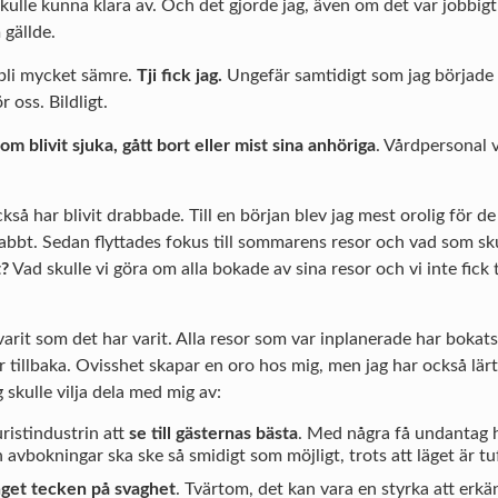
skulle kunna klara av. Och det gjorde jag, även om det var jobbig
 gällde.
 bli mycket sämre.
Tji fick jag.
Ungefär samtidigt som jag började 
oss. Bildligt.
m blivit sjuka, gått bort eller mist sina anhöriga
. Vårdpersonal 
också har blivit drabbade. Till en början blev jag mest orolig för 
nabbt. Sedan flyttades fokus till sommarens resor och vad som sk
t?
Vad skulle vi göra om alla bokade av sina resor och vi inte fick 
arit som det har varit. Alla resor som var inplanerade har bokat
får tillbaka. Ovisshet skapar en oro hos mig, men jag har också lär
 skulle vilja dela med mig av:
uristindustrin att
se till gästernas bästa
. Med några få undantag ha
avbokningar ska ske så smidigt som möjligt, trots att läget är tuff
 inget tecken på svaghet
. Tvärtom, det kan vara en styrka att erkä