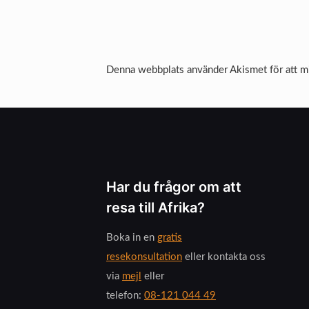
Denna webbplats använder Akismet för att m
Har du frågor om att
resa till Afrika?
Boka in en
gratis
resekonsultation
eller kontakta oss
via
mejl
eller
telefon:
08-121 044 49