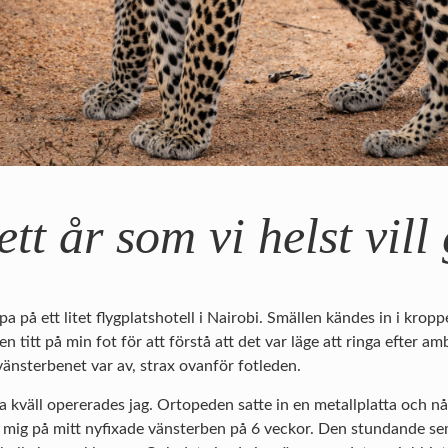
ett år som vi helst vil
på ett litet flygplatshotell i Nairobi. Smällen kändes in i kroppe
n titt på min fot för att förstå att det var läge att ringa efter
vänsterbenet var av, strax ovanför fotleden.
kväll opererades jag. Ortopeden satte in en metallplatta och någ
 mig på mitt nyfixade vänsterben på 6 veckor. Den stundande s