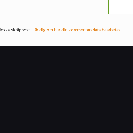
inska skräppost.
Lär dig om hur din kommentarsdata bearbetas
.