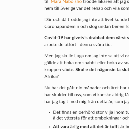
till
Mara Naboisho
trodde läkaren att jag 
hem till Sverige var det rehab och vila som
Där och då trodde jag inte att livet kunde
Coronapandemin och slog undan benen för 
Covid-19 har givetvis drabbat dem värst so
arbete de utfört i denna svåra tid.
Men jag skulle ljuga om jag inte sa att vi 
gällde att boka om snabbt eller boka av s
kroppen växte.
Skulle det någonsin ta slu
Afrika?
Nu har det gått nio månader och året har v
har skulder till oss, som vi kanske aldrig 
har jag tagit med mig från detta år, som jag
Det finns en oerhörd stor vilja inom t
å det yttersta för att ombokningar och 
Att vara ärlig med att det är tufft är