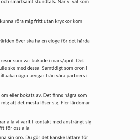
t och smärtsamt stundtals. När vi väl kom
kunna röra mig fritt utan kryckor kom
världen över ska ha en eloge för det hårda
de resor som var bokade i mars/april. Det
ulle ske med dessa. Samtidigt som oron i
tillbaka några pengar från våra partners i
s om eller bokats av. Det finns några som
t mig att det mesta löser sig. Fler lärdomar
r alla vi varit i kontakt med ansträngt sig
t för oss alla.
nna sin oro. Du gör det kanske lättare för