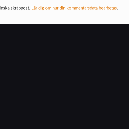
inska skräppost.
Lär dig om hur din kommentarsdata bearbetas
.