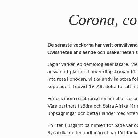
Corona, co
De senaste veckorna har varit omvälvande f
Ovissheten är slående och osäkerheten 
Jag är varken epidemiolog eller läkare. Men
ansvar att platta till utvecklingskurvan fö
inte resa i onödan, vi ska undvika stora fo
kopplade till covid-19. Allt detta för att i
För oss inom resebranschen innebär corona
Våra partners i södra och östra Afrika får
uppsägningar och detta i länder med ytterst
En liten ljusglimt på himlen för både vår o
Sydafrika under april månad har fått tänka 