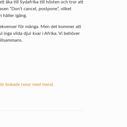
 åka till Sydafrika till hösten och tror att
rasen ”Don’t cancel, postpone”, vilket
in håller igång.
onsekvenser för många. Men det kommer att
 inga vilda djur kvar i Afrika. Vi behöver
tillsammans.
för bokade resor med mera)