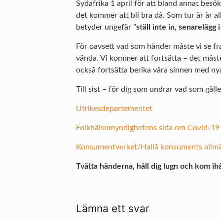
Sydafrika 1 april för att bland annat besök
det kommer att bli bra då. Som tur är är al
betyder ungefär ”
ställ inte in, senarelägg i
För oavsett vad som händer måste vi se fr
vända. Vi kommer att fortsätta – det måste 
också fortsätta berika våra sinnen med nya
Till sist – för dig som undrar vad som gälle
Utrikesdepartementet
Folkhälsomyndighetens sida om Covid-19
Konsumentverket/Hallå konsuments allmän
Tvätta händerna, håll dig lugn och kom i
Lämna ett svar