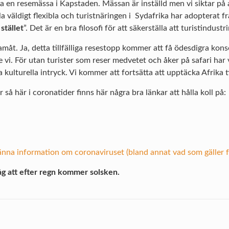
a en resemässa i Kapstaden. Mässan är inställd men vi siktar på att
la väldigt flexibla och turistnäringen i Sydafrika har adopterat f
 stället
”. Det är en bra filosofi för att säkerställa att turistindustr
amåt. Ja, detta tillfälliga resestopp kommer att få ödesdigra k
vi. För utan turister som reser medvetet och åker på safari har vi
 kulturella intryck. Vi kommer att fortsätta att upptäcka Afrika 
r så här i coronatider finns här några bra länkar att hålla koll på:
na information om coronaviruset (bland annat vad som gäller 
håg att efter regn kommer solsken.