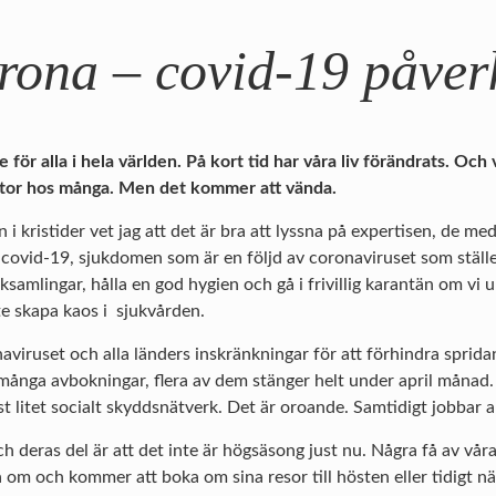
rona – covid-19 påverk
ör alla i hela världen. På kort tid har våra liv förändrats. Och
stor hos många. Men det kommer att vända.
 i kristider vet jag att det är bra att lyssna på expertisen, de me
r covid-19, sjukdomen som är en följd av coronaviruset som ställe
lksamlingar, hålla en god hygien och gå i frivillig karantän om vi 
nte skapa kaos i sjukvården.
viruset och alla länders inskränkningar för att förhindra sprid
 många avbokningar, flera av dem stänger helt under april månad.
 litet socialt skyddsnätverk. Det är oroande. Samtidigt jobbar all
ch deras del är att det inte är högsäsong just nu. Några få av vår
om och kommer att boka om sina resor till hösten eller tidigt näst