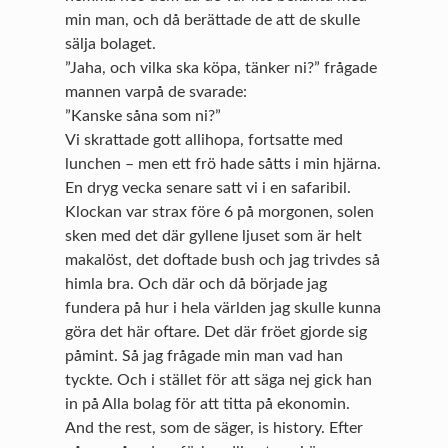
min man, och då berättade de att de skulle
sälja bolaget.
”Jaha, och vilka ska köpa, tänker ni?” frågade
mannen varpå de svarade:
”Kanske såna som ni?”
Vi skrattade gott allihopa, fortsatte med
lunchen – men ett frö hade såtts i min hjärna.
En dryg vecka senare satt vi i en safaribil.
Klockan var strax före 6 på morgonen, solen
sken med det där gyllene ljuset som är helt
makalöst, det doftade bush och jag trivdes så
himla bra. Och där och då började jag
fundera på hur i hela världen jag skulle kunna
göra det här oftare. Det där fröet gjorde sig
påmint. Så jag frågade min man vad han
tyckte. Och i stället för att säga nej gick han
in på Alla bolag för att titta på ekonomin.
And the rest, som de säger, is history. Efter