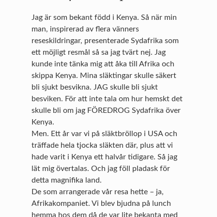
Jag är som bekant född i Kenya. Så när min
man, inspirerad av flera vänners
reseskildringar, presenterade Sydafrika som
ett möjligt resmål så sa jag tvärt nej. Jag
kunde inte tänka mig att åka till Afrika och
skippa Kenya. Mina släktingar skulle säkert
bli sjukt besvikna. JAG skulle bli sjukt
besviken. För att inte tala om hur hemskt det
skulle bli om jag FÖREDROG Sydafrika över
Kenya.
Men. Ett år var vi på släktbröllop i USA och
träffade hela tjocka släkten där, plus att vi
hade varit i Kenya ett halvår tidigare. Så jag
lät mig övertalas. Och jag föll pladask för
detta magnifika land.
De som arrangerade vår resa hette – ja,
Afrikakompaniet. Vi blev bjudna på lunch
hemma hos dem då de var lite bekanta med