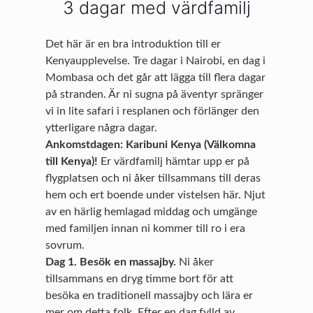
3 dagar med värdfamilj
Det här är en bra introduktion till er
Kenyaupplevelse. Tre dagar i Nairobi, en dag i
Mombasa och det går att lägga till flera dagar
på stranden. Är ni sugna på äventyr spränger
vi in lite safari i resplanen och förlänger den
ytterligare några dagar.
Ankomstdagen: Karibuni Kenya (Välkomna
till Kenya)!
Er värdfamilj hämtar upp er på
flygplatsen och ni åker tillsammans till deras
hem och ert boende under vistelsen här. Njut
av en härlig hemlagad middag och umgänge
med familjen innan ni kommer till ro i era
sovrum.
Dag 1. Besök en massajby.
Ni åker
tillsammans en dryg timme bort för att
besöka en traditionell massajby och lära er
mer om detta folk. Efter en dag fylld av