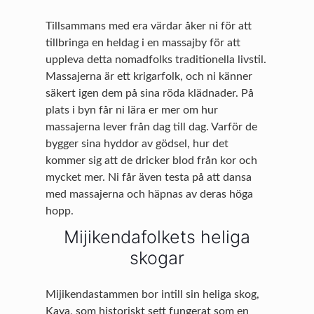
Tillsammans med era värdar åker ni för att
tillbringa en heldag i en massajby för att
uppleva detta nomadfolks traditionella livstil.
Massajerna är ett krigarfolk, och ni känner
säkert igen dem på sina röda klädnader. På
plats i byn får ni lära er mer om hur
massajerna lever från dag till dag. Varför de
bygger sina hyddor av gödsel, hur det
kommer sig att de dricker blod från kor och
mycket mer. Ni får även testa på att dansa
med massajerna och häpnas av deras höga
hopp.
Mijikendafolkets heliga
skogar
Mijikendastammen bor intill sin heliga skog,
Kaya, som historiskt sett fungerat som en