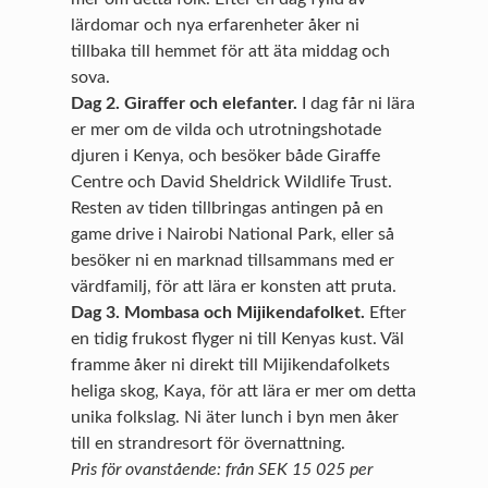
lärdomar och nya erfarenheter åker ni
tillbaka till hemmet för att äta middag och
sova.
Dag 2. Giraffer och elefanter.
I dag får ni lära
er mer om de vilda och utrotningshotade
djuren i Kenya, och besöker både Giraffe
Centre och David Sheldrick Wildlife Trust.
Resten av tiden tillbringas antingen på en
game drive i Nairobi National Park, eller så
besöker ni en marknad tillsammans med er
värdfamilj, för att lära er konsten att pruta.
Dag 3.
Mombasa och Mijikendafolket.
Efter
en tidig frukost flyger ni till Kenyas kust. Väl
framme åker ni direkt till Mijikendafolkets
heliga skog, Kaya, för att lära er mer om detta
unika folkslag. Ni äter lunch i byn men åker
till en strandresort för övernattning.
Pris för ovanstående: från SEK 15 025 per