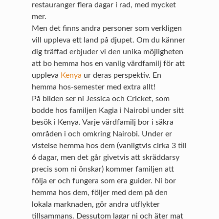
restauranger flera dagar i rad, med mycket
mer.
Men det finns andra personer som verkligen
vill uppleva ett land på djupet. Om du känner
dig träffad erbjuder vi den unika möjligheten
att bo hemma hos en vanlig värdfamilj för att
uppleva
Kenya
ur deras perspektiv. En
hemma hos-semester med extra allt!
På bilden ser ni Jessica och Cricket, som
bodde hos familjen Kagia i Nairobi under sitt
besök i Kenya. Varje värdfamilj bor i säkra
områden i och omkring Nairobi. Under er
vistelse hemma hos dem (vanligtvis cirka 3 till
6 dagar, men det går givetvis att skräddarsy
precis som ni önskar) kommer familjen att
följa er och fungera som era guider. Ni bor
hemma hos dem, följer med dem på den
lokala marknaden, gör andra utflykter
tillsammans. Dessutom lagar ni och äter mat