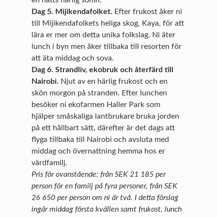
en natts härlig sömn.
Dag 5. Mijikendafolket.
Efter frukost åker ni
till Mijikendafolkets heliga skog, Kaya, för att
lära er mer om detta unika folkslag. Ni äter
lunch i byn men åker tillbaka till resorten för
att äta middag och sova.
Dag 6. Strandliv, ekobruk och återfärd till
Nairobi.
Njut av en härlig frukost och en
skön morgon på stranden. Efter lunchen
besöker ni ekofarmen Haller Park som
hjälper småskaliga lantbrukare bruka jorden
på ett hållbart sätt, därefter är det dags att
flyga tillbaka till Nairobi och avsluta med
middag och övernattning hemma hos er
värdfamilj.
Pris för ovanstående: från SEK 21 185 per
person för en familj på fyra personer, från SEK
26 650 per person om ni är två. I detta förslag
ingår middag första kvällen samt frukost, lunch