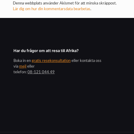
Denna webbplats använder Akismet för att minska skräppost.
Lär dig om hur din kommentarsdata bearbetas
.
Har du frågor om att resa till Afrika?
Boka in en
gratis resekonsultation
eller kontakta oss
via
mejl
eller
telefon:
08-121 044 49