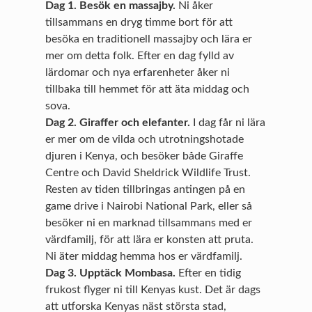
Dag 1. Besök en massajby.
Ni åker
tillsammans en dryg timme bort för att
besöka en traditionell massajby och lära er
mer om detta folk. Efter en dag fylld av
lärdomar och nya erfarenheter åker ni
tillbaka till hemmet för att äta middag och
sova.
Dag 2. Giraffer och elefanter.
I dag får ni lära
er mer om de vilda och utrotningshotade
djuren i Kenya, och besöker både Giraffe
Centre och David Sheldrick Wildlife Trust.
Resten av tiden tillbringas antingen på en
game drive i Nairobi National Park, eller så
besöker ni en marknad tillsammans med er
värdfamilj, för att lära er konsten att pruta.
Ni äter middag hemma hos er värdfamilj.
Dag 3.
Upptäck Mombasa.
Efter en tidig
frukost flyger ni till Kenyas kust. Det är dags
att utforska Kenyas näst största stad,