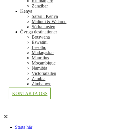
Kilimanjaro
Zanzibar
Kenya
Safari i Kenya
Malindi & Watamu
Södra kusten
Övriga destinationer
Botswana
Eswatini
Lesotho
Madagaskar
Mauritius
Moçambique
Namibia
Victoriafallen
Zambia
Zimbabwe
KONTAKTA OSS
✕
Starta här