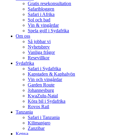
Gratis resekonsultation
Safaribloggen
Safari i Afrika
Sol och bad
Vin & vingårdar
Spela golf i Sydafrika
Om oss
Så jobbar vi
Nyhetsbrev
Vanliga frågor
Resevillkor
Sydafrika
Safari i Sydafrika
Kapstaden & Kaphalvön
Vin och vingårdar
Garden Route
Johannesburg
KwaZulu-Natal
Köra bil i Sydafrika
Rovos Rail
Tanzania
Safari i Tanzania
Kilimanjaro
Zanzibar
Kenya