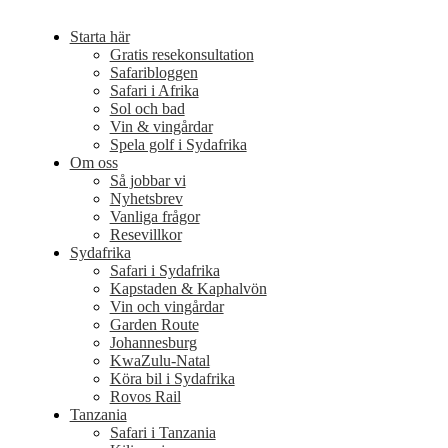
Starta här
Gratis resekonsultation
Safaribloggen
Safari i Afrika
Sol och bad
Vin & vingårdar
Spela golf i Sydafrika
Om oss
Så jobbar vi
Nyhetsbrev
Vanliga frågor
Resevillkor
Sydafrika
Safari i Sydafrika
Kapstaden & Kaphalvön
Vin och vingårdar
Garden Route
Johannesburg
KwaZulu-Natal
Köra bil i Sydafrika
Rovos Rail
Tanzania
Safari i Tanzania