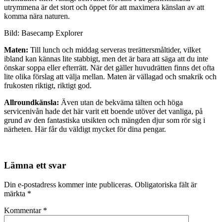
utrymmena är det stort och öppet för att maximera känslan av att
komma nära naturen.
Bild: Basecamp Explorer
Maten:
Till lunch och middag serveras trerättersmåltider, vilket
ibland kan kännas lite stabbigt, men det är bara att säga att du inte
önskar soppa eller efterrätt. När det gäller huvudrätten finns det ofta
lite olika förslag att välja mellan. Maten är vällagad och smakrik och
frukosten riktigt, riktigt god.
Allroundkänsla:
Även utan de bekväma tälten och höga
servicenivån hade det här varit ett boende utöver det vanliga, på
grund av den fantastiska utsikten och mängden djur som rör sig i
närheten. Här får du väldigt mycket för dina pengar.
Lämna ett svar
Din e-postadress kommer inte publiceras.
Obligatoriska fält är
märkta
*
Kommentar
*