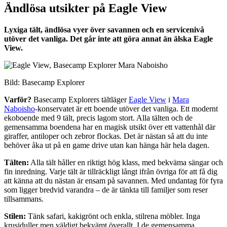
Ändlösa utsikter på Eagle View
Lyxiga tält, ändlösa vyer över savannen och en servicenivå
utöver det vanliga. Det går inte att göra annat än älska Eagle
View.
Bild: Basecamp Explorer
Varför?
Basecamp Explorers tältläger
Eagle View
i
Mara
Naboisho
-konservatet är ett boende utöver det vanliga. Ett modernt
ekoboende med 9 tält, precis lagom stort. Alla tälten och de
gemensamma boendena har en magisk utsikt över ett vattenhål där
giraffer, antiloper och zebror flockas. Det är nästan så att du inte
behöver åka ut på en game drive utan kan hänga här hela dagen.
Tälten:
Alla tält håller en riktigt hög klass, med bekväma sängar och
fin inredning. Varje tält är tillräckligt långt ifrån övriga för att få dig
att känna att du nästan är ensam på savannen. Med undantag för fyra
som ligger bredvid varandra – de är tänkta till familjer som reser
tillsammans.
Stilen:
Tänk safari, kakigrönt och enkla, stilrena möbler. Inga
krusiduller men väldigt bekvämt överallt. I de gemensamma