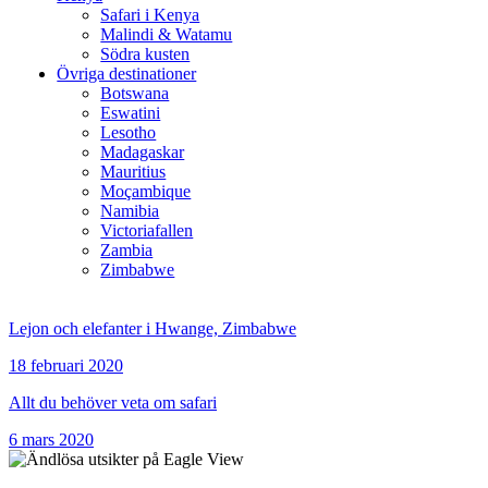
Safari i Kenya
Malindi & Watamu
Södra kusten
Övriga destinationer
Botswana
Eswatini
Lesotho
Madagaskar
Mauritius
Moçambique
Namibia
Victoriafallen
Zambia
Zimbabwe
Lejon och elefanter i Hwange, Zimbabwe
18 februari 2020
Allt du behöver veta om safari
6 mars 2020