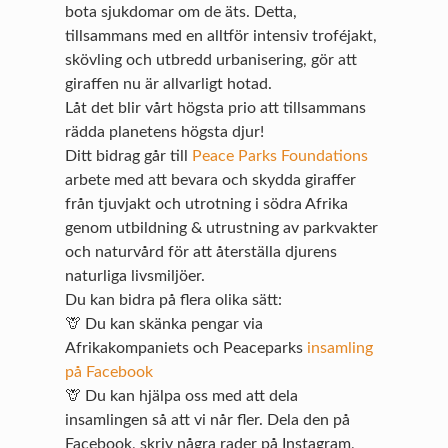
bota sjukdomar om de äts. Detta,
tillsammans med en alltför intensiv troféjakt,
skövling och utbredd urbanisering, gör att
giraffen nu är allvarligt hotad.
Låt det blir vårt högsta prio att tillsammans
rädda planetens högsta djur!
Ditt bidrag går till
Peace Parks Foundations
arbete med att bevara och skydda giraffer
från tjuvjakt och utrotning i södra Afrika
genom utbildning & utrustning av parkvakter
och naturvård för att återställa djurens
naturliga livsmiljöer.
Du kan bidra på flera olika sätt:
🦒 Du kan skänka pengar via
Afrikakompaniets och Peaceparks
insamling
på Facebook
🦒 Du kan hjälpa oss med att dela
insamlingen så att vi når fler. Dela den på
Facebook, skriv några rader på Instagram,