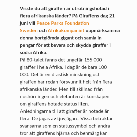
Visste du att giraffen är utrotningshotad i
flera afrikanska länder? På Giraffens dag 21
juni vill
Peace Parks Foundation
Sweden
och
Afrikakompaniet
uppmärksamma
denna bortglömda gigant och samla in
pengar för att bevara och skydda giraffer i
södra Afrika.
På 80-talet fanns det ungefär 155 000
giraffer i hela Afrika. I dag är de bara 100
000. Det är en drastisk minskning och
giraffen har redan försvunnit helt från flera
afrikanska länder. Men till skillnad från
noshörningen och elefanten är kunskapen
om giraffens hotade status liten.
Anledningarna till att giraffer är hotade är
flera. De jagas av tjuvjägare. Vissa betraktar
svansarna som en statussymbol och andra
tror att giraffens hjärna och benmärg kan