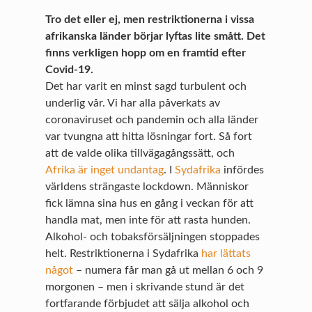
Tro det eller ej, men restriktionerna i vissa
afrikanska länder börjar lyftas lite smått. Det
finns verkligen hopp om en framtid efter
Covid-19.
Det har varit en minst sagd turbulent och
underlig vår. Vi har alla påverkats av
coronaviruset och pandemin och alla länder
var tvungna att hitta lösningar fort. Så fort
att de valde olika tillvägagångssätt, och
Afrika är inget undantag
. I
Sydafrika
infördes
världens strängaste lockdown. Människor
fick lämna sina hus en gång i veckan för att
handla mat, men inte för att rasta hunden.
Alkohol- och tobaksförsäljningen stoppades
helt. Restriktionerna i Sydafrika
har lättats
något
– numera får man gå ut mellan 6 och 9
morgonen – men i skrivande stund är det
fortfarande förbjudet att sälja alkohol och