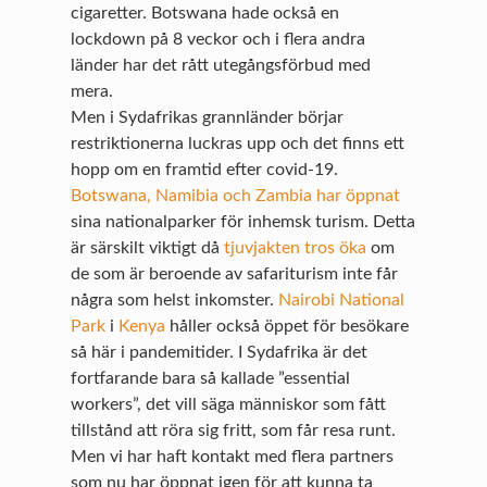
cigaretter. Botswana hade också en
lockdown på 8 veckor och i flera andra
länder har det rått utegångsförbud med
mera.
Men i Sydafrikas grannländer börjar
restriktionerna luckras upp och det finns ett
hopp om en framtid efter covid-19.
Botswana, Namibia och Zambia har öppnat
sina nationalparker för inhemsk turism. Detta
är särskilt viktigt då
tjuvjakten tros öka
om
de som är beroende av safariturism inte får
några som helst inkomster.
Nairobi National
Park
i
Kenya
håller också öppet för besökare
så här i pandemitider. I Sydafrika är det
fortfarande bara så kallade ”essential
workers”, det vill säga människor som fått
tillstånd att röra sig fritt, som får resa runt.
Men vi har haft kontakt med flera partners
som nu har öppnat igen för att kunna ta