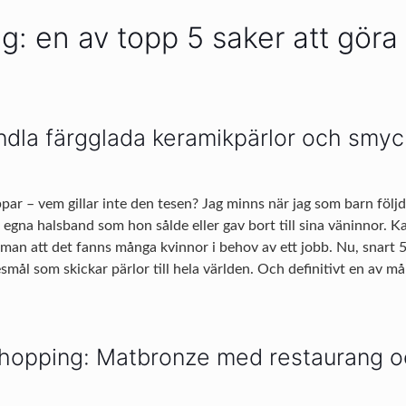
: en av topp 5 saker att göra 
dla färgglada keramikpärlor och smy
par – vem gillar inte den tesen? Jag minns när jag som barn föl
egna halsband som hon sålde eller gav bort till sina väninnor. K
man att det fanns många kvinnor i behov av ett jobb. Nu, snart 5
resmål som skickar pärlor till hela världen. Och definitivt en av m
hopping: Matbronze med restaurang o