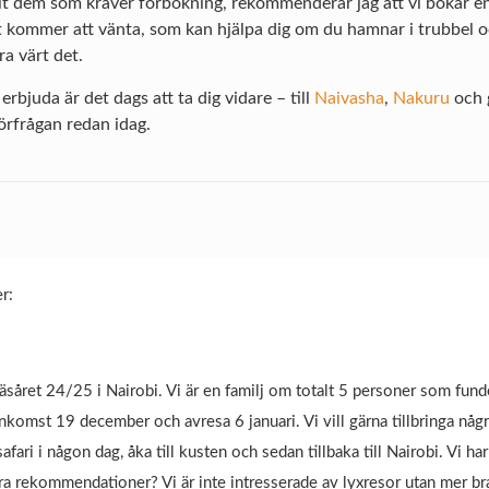
ellt dem som kräver förbokning, rekommenderar jag att vi bokar en 
kommer att vänta, som kan hjälpa dig om du hamnar i trubbel och 
a värt det.
erbjuda är det dags att ta dig vidare – till
Naivasha
,
Nakuru
och 
rfrågan redan idag.
r:
äsåret 24/25 i Nairobi. Vi är en familj om totalt 5 personer som fundera
nkomst 19 december och avresa 6 januari. Vi vill gärna tillbringa någ
safari i någon dag, åka till kusten och sedan tillbaka till Nairobi. Vi
a rekommendationer? Vi är inte intresserade av lyxresor utan mer bra t