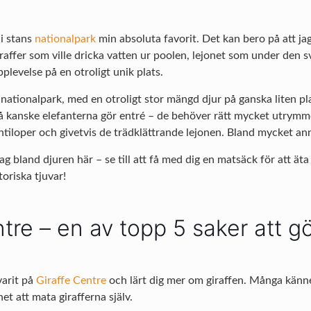
 i stans
nationalpark
min absoluta favorit. Det kan bero på att ja
raffer som ville dricka vatten ur poolen, lejonet som under den 
levelse på en otroligt unik plats.
nationalpark, med en otroligt stor mängd djur på ganska liten pl
 kanske elefanterna gör entré – de behöver rätt mycket utrymme. 
ntiloper och givetvis de trädklättrande lejonen. Bland mycket an
ldag bland djuren här – se till att få med dig en matsäck för att ä
oriska tjuvar!
tre – en av topp 5 saker att gö
varit på
Giraffe Centre
och lärt dig mer om giraffen. Många känner 
t att mata girafferna själv.