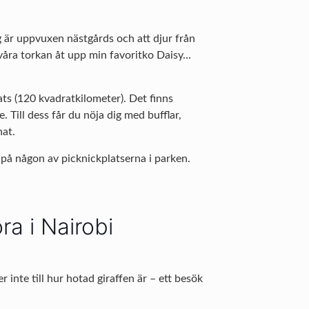
g är uppvuxen nästgårds och att djur från
svåra torkan åt upp min favoritko Daisy…
ats (120 kvadratkilometer). Det finns
Till dess får du nöja dig med bufflar,
nat.
ta på någon av picknickplatserna i parken.
ra i Nairobi
inte till hur hotad giraffen är – ett besök