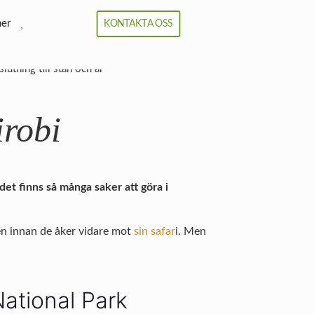
ner
KONTAKTA OSS
irobi
et finns så många saker att göra i
ren innan de åker vidare mot
sin safar
i. Men
National Park