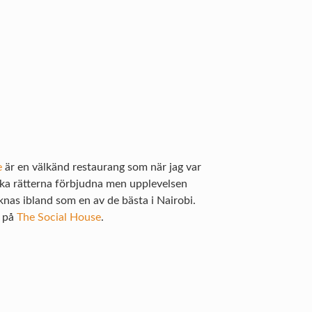
e
är en välkänd restaurang som när jag var
ska rätterna förbjudna men upplevelsen
nas ibland som en av de bästa i Nairobi.
a på
The Social House
.