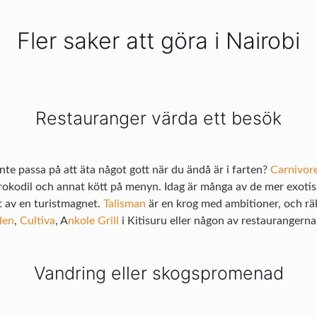
Fler saker att göra i Nairobi
Restauranger värda ett besök
te passa på att äta något gott när du ändå är i farten?
Carnivor
krokodil och annat kött på menyn. Idag är många av de mer exoti
t av en turistmagnet.
Talisman
är en krog med ambitioner, och räk
den
,
Cultiva
, A
nkole Grill
i Kitisuru eller någon av restaurangern
Vandring eller skogspromenad