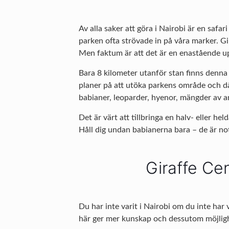
Av alla saker att göra i Nairobi är en safari
parken ofta strövade in på våra marker. Gi
Men faktum är att det är en enastående upp
Bara 8 kilometer utanför stan finns denna 
planer på att utöka parkens område och då
babianer, leoparder, hyenor, mängder av a
Det är värt att tillbringa en halv- eller he
Håll dig undan babianerna bara – de är not
Giraffe Cen
Du har inte varit i Nairobi om du inte har 
här ger mer kunskap och dessutom möjlighe