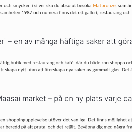
er och smycken i silver ska du absolut besöka
Matbronze
, som är
mheten 1987 och numera finns det ett galleri, restaurang och k
ri – en av många häftiga saker att göra
äftig butik med restaurang och kafé, där du både kan shoppa och 
att skapa nytt utan att återskapa nya saker av gammalt glas. Det 
aasai market – på en ny plats varje d
en shoppingupplevelse utöver det vanliga. Det finns möjlighet at
r beredd på att pruta, och det rejält. Beväpna dig med några frase