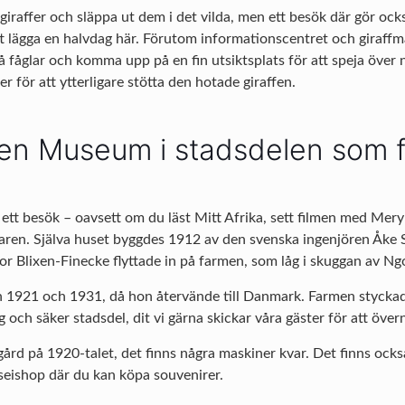
iraffer och släppa ut dem i det vilda, men ett besök där gör ocks
t lägga en halvdag här. Förutom informationscentret och giraffm
å fåglar och komma upp på en fin utsiktsplats för att speja över 
r för att ytterligare stötta den hotade giraffen.
xen Museum i stadsdelen som 
t ett besök – oavsett om du läst Mitt Afrika, sett filmen med Mer
ttaren. Själva huset byggdes 1912 av den svenska ingenjören Åke
 Blixen-Finecke flyttade in på farmen, som låg i skuggan av Ngo
n 1921 och 1931, då hon återvände till Danmark. Farmen styckad
g och säker stadsdel, dit vi gärna skickar våra gäster för att över
gård på 1920-talet, det finns några maskiner kvar. Det finns ocks
seishop där du kan köpa souvenirer.