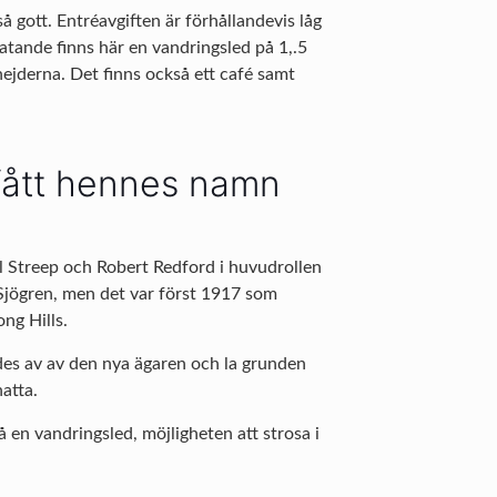
å gott. Entréavgiften är förhållandevis låg
atande finns här en vandringsled på 1,.5
nejderna. Det finns också ett café samt
fått hennes namn
yl Streep och Robert Redford i huvudrollen
 Sjögren, men det var först 1917 som
ng Hills.
es av av den nya ägaren och la grunden
natta.
å en vandringsled, möjligheten att strosa i