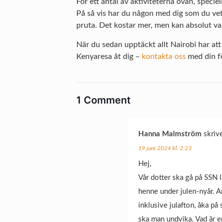
För ett antal av aktiviteterna ovan, speci
På så vis har du någon med dig som du vet 
pruta. Det kostar mer, men kan absolut var
När du sedan upptäckt allt Nairobi har att 
Kenyaresa åt dig –
kontakta oss
med din fö
1 Comment
Hanna Malmström
skrive
19 juni 2024 kl. 2:23
Hej,
Vår dotter ska gå på SSN l
henne under julen-nyår. A
inklusive julafton, åka på 
ska man undvika. Vad är er