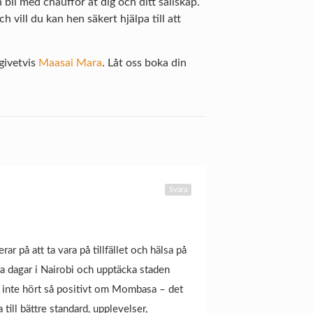
bil med chaufför åt dig och ditt sällskap.
vill du kan hen säkert hjälpa till att
givetvis
Maasai Mara
. Låt oss boka din
Svara
r på att ta vara på tillfället och hälsa på
ra dagar i Nairobi och upptäcka staden
 har inte hört så positivt om Mombasa – det
ill bättre standard, upplevelser,