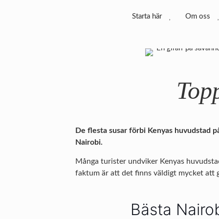
Starta här
Om oss
Topp
De flesta susar förbi Kenyas huvudstad på
Nairobi.
Många turister undviker Kenyas huvudstad.
faktum är att det finns väldigt mycket att 
Bästa Nairob