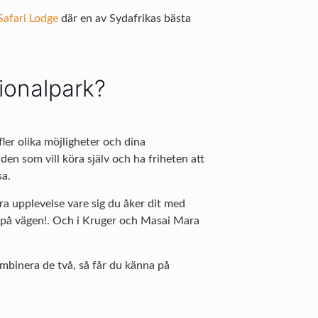
Safari Lodge
där en av Sydafrikas bästa
tionalpark?
fler olika möjligheter och dina
 den som vill köra själv och ha friheten att
sa.
bra upplevelse vare sig du åker dit med
ar på vägen!. Och i Kruger och Masai Mara
ombinera de två, så får du känna på