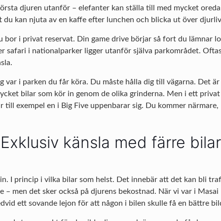
törsta djuren utanför – elefanter kan ställa till med mycket oreda 
tt du kan njuta av en kaffe efter lunchen och blicka ut över djurliv
 du bor i privat reservat. Din game drive börjar så fort du lämnar 
afari i nationalparker ligger utanför själva parkområdet. Oftast ä
sla.
g var i parken du får köra. Du måste hålla dig till vägarna. Det är g
ket bilar som kör in genom de olika grinderna. Men i ett privat 
 när till exempel en i Big Five uppenbarar sig. Du kommer närmare, 
Exklusiv känsla med färre bilar
. I princip i vilka bilar som helst. Det innebär att det kan bli tra
 se – men det sker också på djurens bekostnad. När vi var i Masa
 ett sovande lejon för att någon i bilen skulle få en bättre bild.