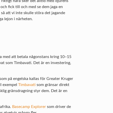
riktigt nära sker det alltid med djurens
och fick till och med se dem jaga en
å att vi inte skulle störa det jagande
a lejon i närheten.
kna med att betala någonstans kring 10–15
vat som Timbavati. Det är en investering,
 som på engelska kallas för Greater Kruger
ill exempel
Timbavati
som gränsar direkt
sklig gränsdragning styr dem. Det är en
dafrika.
Basecamp Explorer
som driver de
s givetvis många fler.