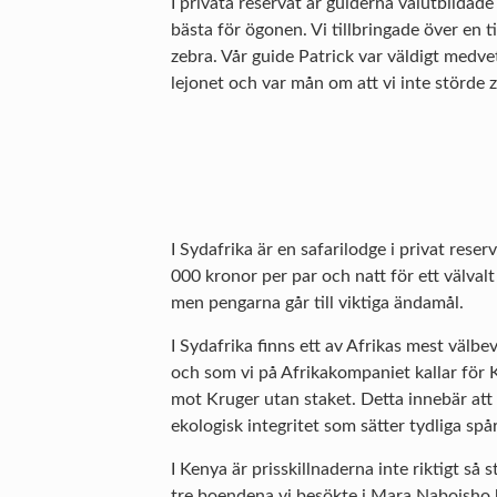
I privata reservat är guiderna välutbildad
bästa för ögonen. Vi tillbringade över en
zebra. Vår guide Patrick var väldigt medve
lejonet och var mån om att vi inte störde
I Sydafrika är en safarilodge i privat res
000 kronor per par och natt för ett välval
men pengarna går till viktiga ändamål.
I Sydafrika finns ett av Afrikas mest välb
och som vi på Afrikakompaniet kallar för 
mot Kruger utan staket. Detta innebär att 
ekologisk integritet som sätter tydliga spå
I Kenya är prisskillnaderna inte riktigt så
tre boendena vi besökte i Mara Naboisho ha