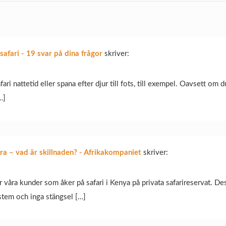
safari - 19 svar på dina frågor
skriver:
afari nattetid eller spana efter djur till fots, till exempel. Oavsett om d
…]
ra – vad är skillnaden? - Afrikakompaniet
skriver:
r våra kunder som åker på safari i Kenya på privata safarireservat. Des
tem och inga stängsel […]