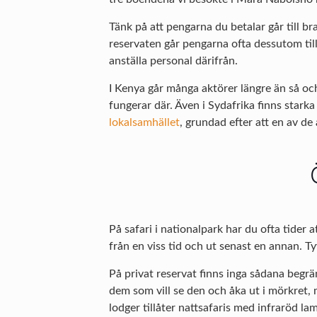
Tänk på att pengarna du betalar går till bra 
reservaten går pengarna ofta dessutom till 
anställa personal därifrån.
I Kenya går många aktörer längre än så och 
fungerar där. Även i Sydafrika finns stark
lokalsamhället
, grundad efter att en av de
På safari i nationalpark har du ofta tider
från en viss tid och ut senast en annan. T
På privat reservat finns inga sådana begr
dem som vill se den och åka ut i mörkret, m
lodger tillåter nattsafaris med infraröd la