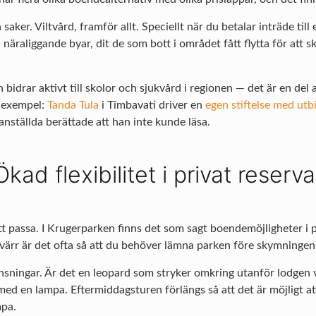
saker. Viltvård, framför allt. Speciellt när du betalar inträde till 
näraliggande byar, dit de som bott i området fått flytta för att s
bidrar aktivt till skolor och sjukvård i regionen — det är en del
a exempel:
Tanda Tula
i Timbavati driver en
egen stiftelse med ut
 anställda berättade att han inte kunde läsa.
Ökad flexibilitet i privat reserva
 att passa. I Krugerparken finns det som sagt boendemöjligheter i
yvärr är det ofta så att du behöver lämna parken före skymningen,
änsningar. Är det en leopard som stryker omkring utanför lodgen
ed en lampa. Eftermiddagsturen förlängs så att det är möjligt att 
mpa.