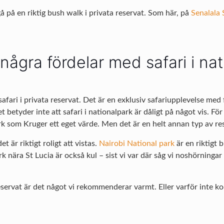
å på en riktig bush walk i privata reservat. Som här, på
Senalala 
några fördelar med safari i na
safari i privata reservat. Det är en exklusiv safariupplevelse med 
et betyder inte att safari i nationalpark är dåligt på något vis. För
k som Kruger ett eget värde. Men det är en helt annan typ av re
t är riktigt roligt att vistas.
Nairobi National park
är en riktigt 
ark nära St Lucia är också kul – sist vi var där såg vi noshörning
eservat är det något vi rekommenderar varmt. Eller varför inte k