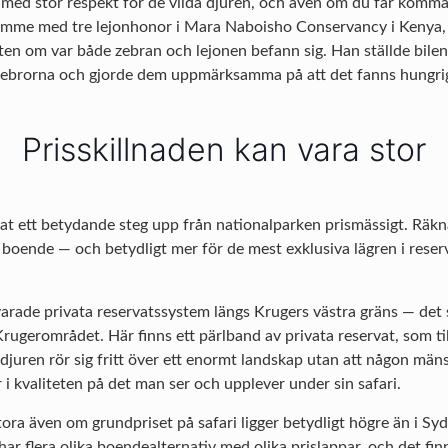
e med stor respekt för de vilda djuren, och även om du får komma 
 timme med tre lejonhonor i Mara Naboisho Conservancy i Kenya, 
ten om var både zebran och lejonen befann sig. Han ställde bilen s
 zebrorna och gjorde dem uppmärksamma på att det fanns hungrig
Prisskillnaden kan vara stor
ervat ett betydande steg upp från nationalparken prismässigt. Rä
t boende — och betydligt mer för de mest exklusiva lägren i reser
evarade privata reservatssystem längs Krugers västra gräns — det
Krugerområdet. Här finns ett pärlband av privata reservat, som t
djuren rör sig fritt över ett enormt landskap utan att någon män
r i kvaliteten på det man ser och upplever under sin safari.
 stora även om grundpriset på safari ligger betydligt högre än i Sy
r flera olika boendealternativ med olika prislappar, och det finn