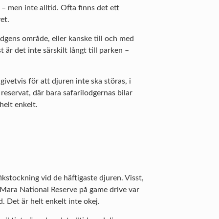
– men inte alltid. Ofta finns det ett
et.
lodgens område, eller kanske till och med
r det inte särskilt långt till parken –
ivetvis för att djuren inte ska störas, i
reservat, där bara safarilodgernas bilar
helt enkelt.
fikstockning vid de häftigaste djuren. Visst,
i Mara National Reserve på game drive var
 Det är helt enkelt inte okej.