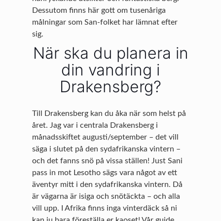
Dessutom finns här gott om tusenåriga
målningar som San-folket har lämnat efter
sig.
När ska du planera in
din vandring i
Drakensberg?
Till Drakensberg kan du åka när som helst på
året. Jag var i centrala Drakensberg i
månadsskiftet augusti/september – det vill
säga i slutet på den sydafrikanska vintern –
och det fanns snö på vissa ställen! Just Sani
pass in mot Lesotho sägs vara något av ett
äventyr mitt i den sydafrikanska vintern. Då
är vägarna är isiga och snötäckta – och alla
vill upp. I Afrika finns inga vinterdäck så ni
kan ju bara föreställa er kaoset! Vår guide