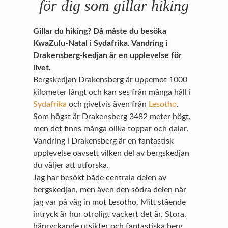
för dig som gillar hiking
Gillar du hiking? Då måste du besöka
KwaZulu-Natal i Sydafrika. Vandring i
Drakensberg-kedjan är en upplevelse för
livet.
Bergskedjan Drakensberg är uppemot 1000
kilometer långt och kan ses från många håll i
Sydafrika
och givetvis även från
Lesotho
.
Som högst är Drakensberg 3482 meter högt,
men det finns många olika toppar och dalar.
Vandring i Drakensberg är en fantastisk
upplevelse oavsett vilken del av bergskedjan
du väljer att utforska.
Jag har besökt både centrala delen av
bergskedjan, men även den södra delen när
jag var på väg in mot Lesotho. Mitt stående
intryck är hur otroligt vackert det är. Stora,
hänryckande utsikter och fantastiska berg.