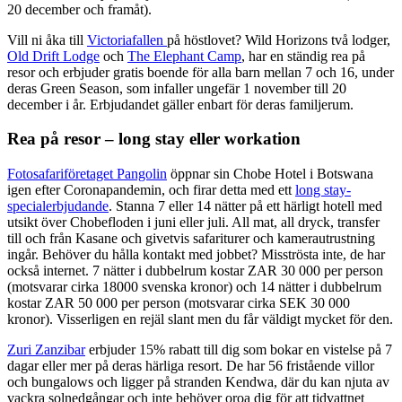
20 december och framåt).
Vill ni åka till
Victoriafallen
på höstlovet? Wild Horizons två lodger,
Old Drift Lodge
och
The Elephant Camp
, har en ständig rea på
resor och erbjuder gratis boende för alla barn mellan 7 och 16, under
deras Green Season, som infaller ungefär 1 november till 20
december i år. Erbjudandet gäller enbart för deras familjerum.
Rea på resor – long stay eller workation
Fotosafariföretaget Pangolin
öppnar sin Chobe Hotel i Botswana
igen efter Coronapandemin, och firar detta med ett
long stay-
specialerbjudande
. Stanna 7 eller 14 nätter på ett härligt hotell med
utsikt över Chobefloden i juni eller juli. All mat, all dryck, transfer
till och från Kasane och givetvis safariturer och kamerautrustning
ingår. Behöver du hålla kontakt med jobbet? Misströsta inte, de har
också internet. 7 nätter i dubbelrum kostar ZAR 30 000 per person
(motsvarar cirka 18000 svenska kronor) och 14 nätter i dubbelrum
kostar ZAR 50 000 per person (motsvarar cirka SEK 30 000
kronor). Visserligen en rejäl slant men du får väldigt mycket för den.
Zuri Zanzibar
erbjuder 15% rabatt till dig som bokar en vistelse på 7
dagar eller mer på deras härliga resort. De har 56 fristående villor
och bungalows och ligger på stranden Kendwa, där du kan njuta av
vackra solnedgångar och inte behöver oroa dig för att tidvattnet