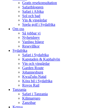
Gratis resekonsultation
Safaribloggen
Safari i Afrika
Sol och bad
Vin & vingårdar
Spela golf i Sydafrika
Om oss
Så jobbar vi
Nyhetsbrev
Vanliga frågor
Resevillkor
Sydafrika
Safari i Sydafrika
Kapstaden & Kaphalvön
Vin och vingårdar
Garden Route
Johannesburg
KwaZulu-Natal
Köra bil i Sydafrika
Rovos Rail
Tanzania
Safari i Tanzania
Kilimanjaro
Zanzibar
Kenya