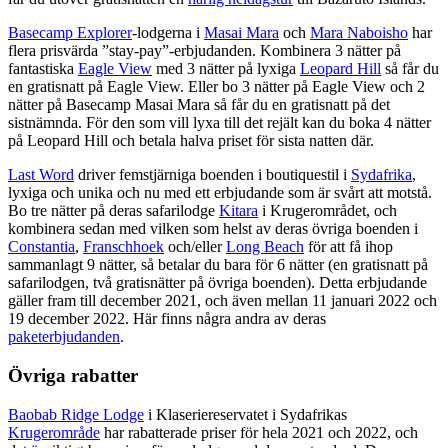
Basecamp Explorer
-lodgerna i
Masai Mara
och
Mara Naboisho
har
flera prisvärda ”stay-pay”-erbjudanden. Kombinera 3 nätter på
fantastiska
Eagle View
med 3 nätter på lyxiga
Leopard Hill
så får du
en gratisnatt på Eagle View. Eller bo 3 nätter på Eagle View och 2
nätter på Basecamp Masai Mara så får du en gratisnatt på det
sistnämnda. För den som vill lyxa till det rejält kan du boka 4 nätter
på Leopard Hill och betala halva priset för sista natten där.
Last Word
driver femstjärniga boenden i boutiquestil i
Sydafrika
,
lyxiga och unika och nu med ett erbjudande som är svårt att motstå.
Bo tre nätter på deras safarilodge
Kitara
i Krugerområdet, och
kombinera sedan med vilken som helst av deras övriga boenden i
Constantia
,
Franschhoek
och/eller
Long Beach
för att få ihop
sammanlagt 9 nätter, så betalar du bara för 6 nätter (en gratisnatt på
safarilodgen, två gratisnätter på övriga boenden). Detta erbjudande
gäller fram till december 2021, och även mellan 11 januari 2022 och
19 december 2022. Här finns några andra av deras
paketerbjudanden
.
Övriga rabatter
Baobab Ridge Lodge
i Klaseriereservatet i Sydafrikas
Krugerområde
har rabatterade priser för hela 2021 och 2022, och