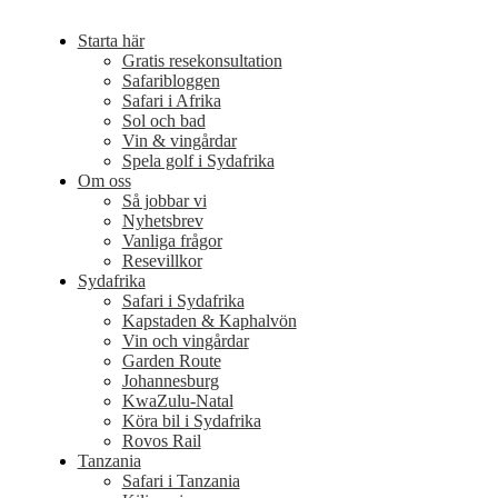
Starta här
Gratis resekonsultation
Safaribloggen
Safari i Afrika
Sol och bad
Vin & vingårdar
Spela golf i Sydafrika
Om oss
Så jobbar vi
Nyhetsbrev
Vanliga frågor
Resevillkor
Sydafrika
Safari i Sydafrika
Kapstaden & Kaphalvön
Vin och vingårdar
Garden Route
Johannesburg
KwaZulu-Natal
Köra bil i Sydafrika
Rovos Rail
Tanzania
Safari i Tanzania