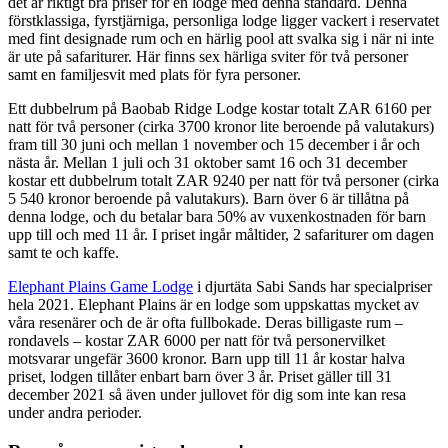
det är riktigt bra priser för en lodge med denna standard. Denna
förstklassiga, fyrstjärniga, personliga lodge ligger vackert i reservatet
med fint designade rum och en härlig pool att svalka sig i när ni inte
är ute på safariturer. Här finns sex härliga sviter för två personer
samt en familjesvit med plats för fyra personer.
Ett dubbelrum på Baobab Ridge Lodge kostar totalt ZAR 6160 per
natt för två personer (cirka 3700 kronor lite beroende på valutakurs)
fram till 30 juni och mellan 1 november och 15 december i år och
nästa år. Mellan 1 juli och 31 oktober samt 16 och 31 december
kostar ett dubbelrum totalt ZAR 9240 per natt för två personer (cirka
5 540 kronor beroende på valutakurs). Barn över 6 är tillåtna på
denna lodge, och du betalar bara 50% av vuxenkostnaden för barn
upp till och med 11 år. I priset ingår måltider, 2 safariturer om dagen
samt te och kaffe.
Elephant Plains Game Lodge
i djurtäta Sabi Sands har specialpriser
hela 2021. Elephant Plains är en lodge som uppskattas mycket av
våra resenärer och de är ofta fullbokade. Deras billigaste rum –
rondavels – kostar ZAR 6000 per natt för två personervilket
motsvarar ungefär 3600 kronor. Barn upp till 11 år kostar halva
priset, lodgen tillåter enbart barn över 3 år. Priset gäller till 31
december 2021 så även under jullovet för dig som inte kan resa
under andra perioder.