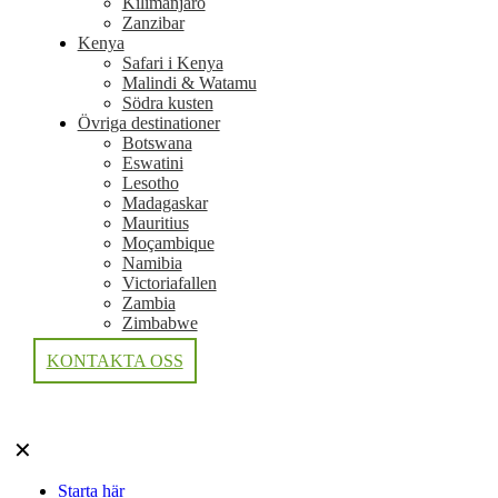
Kilimanjaro
Zanzibar
Kenya
Safari i Kenya
Malindi & Watamu
Södra kusten
Övriga destinationer
Botswana
Eswatini
Lesotho
Madagaskar
Mauritius
Moçambique
Namibia
Victoriafallen
Zambia
Zimbabwe
KONTAKTA OSS
✕
Starta här