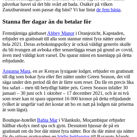
påverkar havet så det blir svårt att bada. Osäker på vilken
Zanzibarstrand som passar dig bäst? Vi har listat
de fem bästa
.
Stanna fler dagar än du betalar för
Femstjärniga gästhuset
Abbey Manor
i Oranjezicht, Kapstaden,
erbjuder en gratisnatt till alla som stannar minst fyra nätter under
hela 2021. Deras avbokningspolicy är också väldigt generös skulle
du bli tvungen att avboka eller senarelägga resan på grund av covid,
även med väldigt kort varsel. Du sparar minst en tusenlapp på detta
erbjudande.
Angama Mara
, en av Kenyas lyxigaste lodger, erbjuder en gratisnatt
till dig som bokar fyra eller fler nätter under Green Season, det vill
säga under den period då det är färre som reser. Du får en precis lika
bra safari – men till betydligt bättre pris. Green Season infaller 30
januari – 30 juni och 1 oktober – 17 december 2021, och är ni två
som reser kan ni spara uppemot 16 000 kronor på detta erbjudande
(vilket är ungefär vad det kostar att bo en natt på lodgen när priserna
är som lägst).
Boutique-hotellet
Bahia Mar
i Vilankulo, Moçambique erbjuder
hållbar ekolyx med spa och gym. Dessutom bjussar de på en
gratisnatt om du bor där minst fyra nätter. Bor du där minst sju nätter
får du utöver gratisnatten en
härlig heldagstur
till Bazaruto Islands.