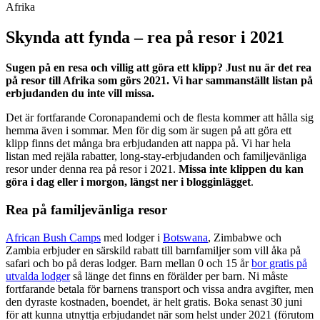
Skynda att fynda – rea på resor i 2021
Sugen på en resa och villig att göra ett klipp? Just nu är det rea
på resor till Afrika som görs 2021. Vi har sammanställt listan på
erbjudanden du inte vill missa.
Det är fortfarande Coronapandemi och de flesta kommer att hålla sig
hemma även i sommar. Men för dig som är sugen på att göra ett
klipp finns det många bra erbjudanden att nappa på. Vi har hela
listan med rejäla rabatter, long-stay-erbjudanden och familjevänliga
resor under denna rea på resor i 2021.
Missa inte klippen du kan
göra i dag eller i morgon, längst ner i blogginlägget
.
Rea på familjevänliga resor
African Bush Camps
med lodger i
Botswana
, Zimbabwe och
Zambia erbjuder en särskild rabatt till barnfamiljer som vill åka på
safari och bo på deras lodger. Barn mellan 0 och 15 år
bor gratis på
utvalda lodger
så länge det finns en förälder per barn. Ni måste
fortfarande betala för barnens transport och vissa andra avgifter, men
den dyraste kostnaden, boendet, är helt gratis. Boka senast 30 juni
för att kunna utnyttja erbjudandet när som helst under 2021 (förutom