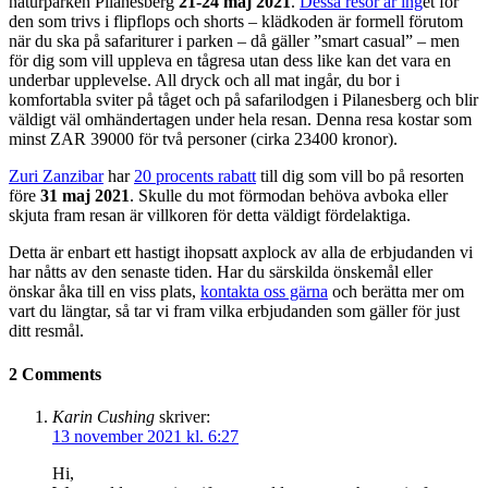
naturparken Pilanesberg
21-24 maj 2021
.
Dessa resor är ing
et för
den som trivs i flipflops och shorts – klädkoden är formell förutom
när du ska på safariturer i parken – då gäller ”smart casual” – men
för dig som vill uppleva en tågresa utan dess like kan det vara en
underbar upplevelse. All dryck och all mat ingår, du bor i
komfortabla sviter på tåget och på safarilodgen i Pilanesberg och blir
väldigt väl omhändertagen under hela resan. Denna resa kostar som
minst ZAR 39000 för två personer (cirka 23400 kronor).
Zuri Zanzibar
har
20 procents rabatt
till dig som vill bo på resorten
före
31 maj 2021
. Skulle du mot förmodan behöva avboka eller
skjuta fram resan är villkoren för detta väldigt fördelaktiga.
Detta är enbart ett hastigt ihopsatt axplock av alla de erbjudanden vi
har nåtts av den senaste tiden. Har du särskilda önskemål eller
önskar åka till en viss plats,
kontakta oss gärna
och berätta mer om
vart du längtar, så tar vi fram vilka erbjudanden som gäller för just
ditt resmål.
2 Comments
Karin Cushing
skriver:
13 november 2021 kl. 6:27
Hi,