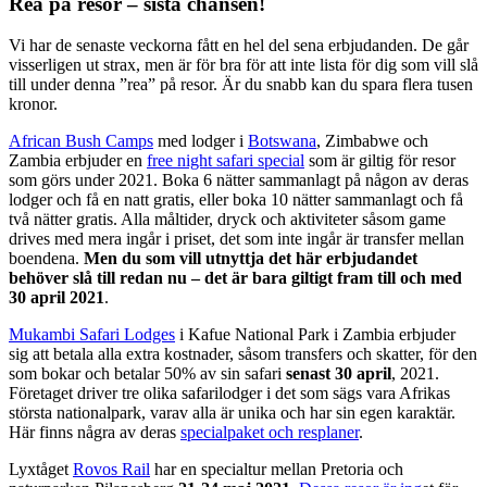
Rea på resor – sista chansen!
Vi har de senaste veckorna fått en hel del sena erbjudanden. De går
visserligen ut strax, men är för bra för att inte lista för dig som vill slå
till under denna ”rea” på resor. Är du snabb kan du spara flera tusen
kronor.
African Bush Camps
med lodger i
Botswana
, Zimbabwe och
Zambia erbjuder en
free night safari special
som är giltig för resor
som görs under 2021. Boka 6 nätter sammanlagt på någon av deras
lodger och få en natt gratis, eller boka 10 nätter sammanlagt och få
två nätter gratis. Alla måltider, dryck och aktiviteter såsom game
drives med mera ingår i priset, det som inte ingår är transfer mellan
boendena.
Men du som vill utnyttja det här erbjudandet
behöver slå till redan nu – det är bara giltigt fram till och med
30 april 2021
.
Mukambi Safari Lodges
i Kafue National Park i Zambia erbjuder
sig att betala alla extra kostnader, såsom transfers och skatter, för den
som bokar och betalar 50% av sin safari
senast 30 april
, 2021.
Företaget driver tre olika safarilodger i det som sägs vara Afrikas
största nationalpark, varav alla är unika och har sin egen karaktär.
Här finns några av deras
specialpaket och resplaner
.
Lyxtåget
Rovos Rail
har en specialtur mellan Pretoria och