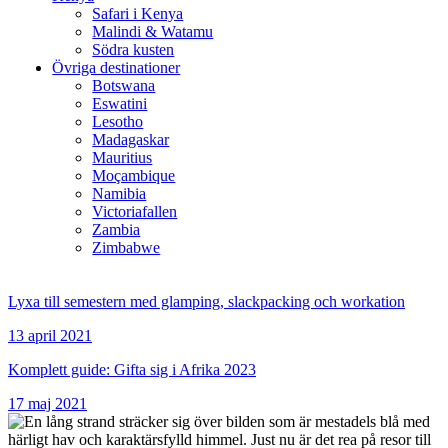
Safari i Kenya
Malindi & Watamu
Södra kusten
Övriga destinationer
Botswana
Eswatini
Lesotho
Madagaskar
Mauritius
Moçambique
Namibia
Victoriafallen
Zambia
Zimbabwe
Lyxa till semestern med glamping, slackpacking och workation
13 april 2021
Komplett guide: Gifta sig i Afrika 2023
17 maj 2021