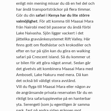
enligt min mening missar du då en hel del och
har ändå transportsträckor på flera timmar.
Gör du din
safari i Kenya har du lite större
valmöjlighet
. För att komma till Maasai Mara
från Nairobi med bil passerar du ändå förbi
Lake Naivasha. Sjön ligger vackert i det
jättelika gravsänkesystemet Rift Valley. Här
finns gott om flodhästar och krokodiler och
efter en tur på sjön kan du göra en walking
safari på Crescent island. Så du kommer ut
ur bilen för att göra något annat. Sedan går
det givetvis att kombinera Maasai Mara med
Amboseli, Lake Nakuru med mera. Då kan
det också bli väldigt stora avstånd.
Vill du flyga till Maasai Mara eller någon av
de angränsande privata reservaten får du en
riktigt bra safariupplevelse på en hanterbar
yta. Serengeti (som ju egentligen är samma
park, fast på andra sidan gränsen mot