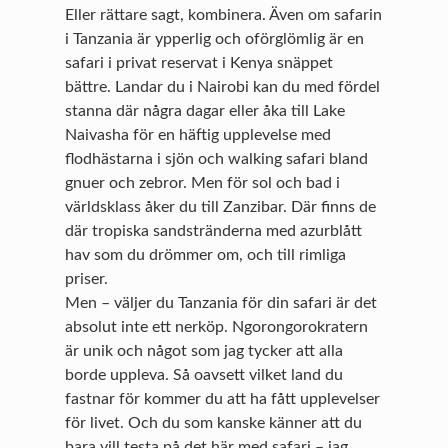
Eller rättare sagt, kombinera. Även om safarin
i Tanzania är ypperlig och oförglömlig är en
safari i privat reservat i Kenya snäppet
bättre. Landar du i Nairobi kan du med fördel
stanna där några dagar eller åka till Lake
Naivasha för en häftig upplevelse med
flodhästarna i sjön och walking safari bland
gnuer och zebror. Men för sol och bad i
världsklass åker du till Zanzibar. Där finns de
där tropiska sandstränderna med azurblått
hav som du drömmer om, och till rimliga
priser.
Men – väljer du Tanzania för din safari är det
absolut inte ett nerköp. Ngorongorokratern
är unik och något som jag tycker att alla
borde uppleva. Så oavsett vilket land du
fastnar för kommer du att ha fått upplevelser
för livet. Och du som kanske känner att du
bara vill testa på det här med safari – jag