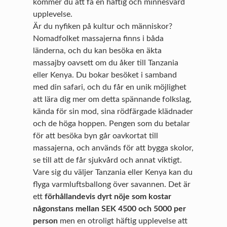
kommer du att få en häftig och minnesvärd
upplevelse.
Är du nyfiken på kultur och människor?
Nomadfolket massajerna finns i båda
länderna, och du kan besöka en äkta
massajby oavsett om du åker till Tanzania
eller Kenya. Du bokar besöket i samband
med din safari, och du får en unik möjlighet
att lära dig mer om detta spännande folkslag,
kända för sin mod, sina rödfärgade klädnader
och de höga hoppen. Pengen som du betalar
för att besöka byn går oavkortat till
massajerna, och används för att bygga skolor,
se till att de får sjukvård och annat viktigt.
Vare sig du väljer Tanzania eller Kenya kan du
flyga varmluftsballong över savannen. Det är
ett
förhållandevis dyrt nöje som kostar
någonstans mellan SEK 4500 och 5000 per
person
men en otroligt häftig upplevelse att