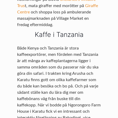
Trus
t, mata giraffer med morötter på
Giraffe
Centre
och shoppa loss på ambulerande
massajmarknaden på Village Market en
fredag eftermiddag.
Kaffe i Tanzania
Både Kenya och Tanzania är stora
kaffeexportörer, men fördelen med Tanzania
är att många av kaffeplantagerna ligger i
samma områden som du passerar när du ska
göra din safari. I trakten kring Arusha och
Karatu finns gott om olika kaffefarmer som
du både kan besöka och bo på. Och på varje
sådant ställe kan du lära dig mer om
kaffebönans väg från buske till din
kaffekopp. När vi bodde på Ngorongoro Farm
House i Karatu fick vi en intressant och
interaktiv föreläsning av Babadingi, vice