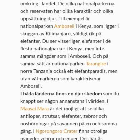
omkring i landet. De olika nationalparkerna
och reservaten har olika karaktär och olika
uppsättning djur. Till exempel är
nationalparken
Amboseli
i Kenya, som ligger i
skuggan av Kilimanjaro, väldigt rik på
elefanter. Du ser visserligen elefanter i de
flesta nationalparker i Kenya, men inte
samma mängder som i Amboseli. Och på
samma sätt är nationalparken
Tarangire
i
norra Tanzania också ett elefantparadis, men
utan våtmarkerna som karakteriserar
Amboseli.
I båda länderna finns en djurrikedom
som du
knappt ser någon annanstans i världen. I
Maasai Mara
är det möjligt att se olika
antiloper, strutsar, elefanter, zebror och
noshörningar på savannen på en och samma
gång. I
Ngorongoro Crater
finns otroliga
mängder zebror och gnuer. Det här är