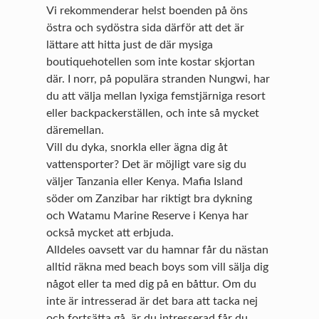
Vi rekommenderar helst boenden på öns
östra och sydöstra sida därför att det är
lättare att hitta just de där mysiga
boutiquehotellen som inte kostar skjortan
där. I norr, på populära stranden Nungwi, har
du att välja mellan lyxiga femstjärniga resort
eller backpackerställen, och inte så mycket
däremellan.
Vill du dyka, snorkla eller ägna dig åt
vattensporter? Det är möjligt vare sig du
väljer Tanzania eller Kenya. Mafia Island
söder om Zanzibar har riktigt bra dykning
och Watamu Marine Reserve i Kenya har
också mycket att erbjuda.
Alldeles oavsett var du hamnar får du nästan
alltid räkna med beach boys som vill sälja dig
något eller ta med dig på en båttur. Om du
inte är intresserad är det bara att tacka nej
och fortsätta gå, är du intresserad får du