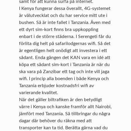
samt för att kunna surfa på internet.
I Kenya fungerar dessa överallt, 4G-systemet
är välutvecklat och du har service mitt ute i
bushen. Så är inte fallet i Tanzania. Även med
ett dyrt sim-kort finns bra uppkoppling
enbart i de större städerna. I Serengeti får du
förlita dig helt på safarilodgernas wifi. Så det
är egentligen helt onödigt att investera i ett
sådant. Enda gången det KAN vara en idé att
köpa ett sådant sim-kort i Tanzania är när du
ska vara på Zanzibar ett tag och inte vill jaga
wifi. I princip alla boenden i både Kenya och
Tanzania erbjuder kostnadsfri wifi av
varierande kvalitet.
När det gäller biltrafiken är den betydligt
värre i Kenya och kanske framför allt Nairobi,
jämfört med Tanzania. Så tillbringar du några
dagar där behöver du räkna med att
transporter kan ta tid. Berätta gärna vad du