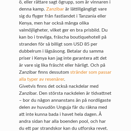
ö, eller rättare sagt ögrupp, som är vinnaren i
denna kamp.
Zanzibar
är lättillgängligt vare
sig du flyger från fastlandet i Tanzania eller
Kenya, men har också många olika
valmöjligheter, vilket ger en bra prisbild. Du
kan bo i trevliga, fräscha boutiquehotell på
stranden för så billigt som USD 85 per
dubbelrum i lågsäsong. Betalar du samma
priser i Kenya kan jag inte garantera att det
är vare sig lika fräscht eller härligt. Och på
Zanzibar finns dessutom
stränder som passar
alla typer av resenärer
.
Givetvis finns det också nackdelar med
Zanzibar. Den största nackdelen är tidvattnet
– bor du någon annanstans än på nordligaste
delen av huvudön Unguja får du räkna med
att inte kunna bada i havet hela dagen. Å
andra sidan har alla boenden pool, och har
du ett par strandskor kan du utforska revet.