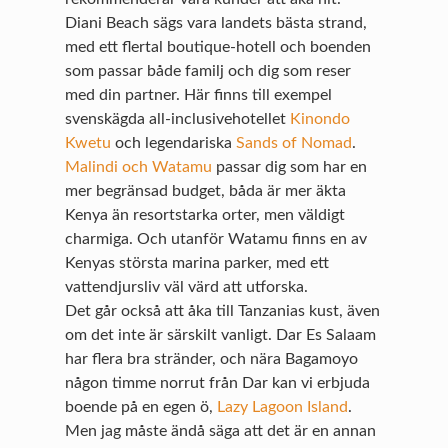
Diani Beach sägs vara landets bästa strand,
med ett flertal boutique-hotell och boenden
som passar både familj och dig som reser
med din partner. Här finns till exempel
svenskägda all-inclusivehotellet
Kinondo
Kwetu
och legendariska
Sands of Nomad
.
Malindi och Watamu
passar dig som har en
mer begränsad budget, båda är mer äkta
Kenya än resortstarka orter, men väldigt
charmiga. Och utanför Watamu finns en av
Kenyas största marina parker, med ett
vattendjursliv väl värd att utforska.
Det går också att åka till Tanzanias kust, även
om det inte är särskilt vanligt. Dar Es Salaam
har flera bra stränder, och nära Bagamoyo
någon timme norrut från Dar kan vi erbjuda
boende på en egen ö,
Lazy Lagoon Island
.
Men jag måste ändå säga att det är en annan